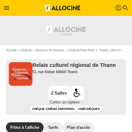
profil
menu
search
Accueil
Cinéma
Séances et horaires
Cinéma Haut-Rhin
Relais culturel régional de Thann à Thann
Relais culturel régional de Thann
51, rue Kleber 68800 Thann
2 Salles
Cartes acceptées :
CHÈQUE CINÉMA UNIVERSEL
CINÉCHÈQUES
Films à l'affiche
Tarifs
Plan d'accès