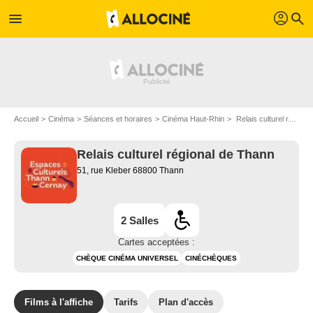
profil
menu
search
Accueil
Cinéma
Séances et horaires
Cinéma Haut-Rhin
Relais culturel régional de Thann à Thann
Relais culturel régional de Thann
51, rue Kleber 68800 Thann
2 Salles
Cartes acceptées :
CHÈQUE CINÉMA UNIVERSEL
CINÉCHÈQUES
Films à l'affiche
Tarifs
Plan d'accès