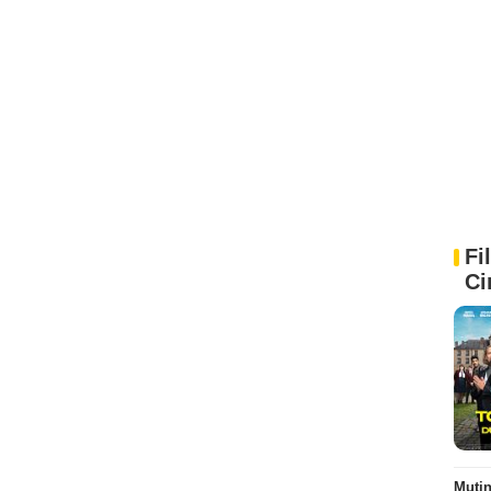
Fi
Ci
Muti