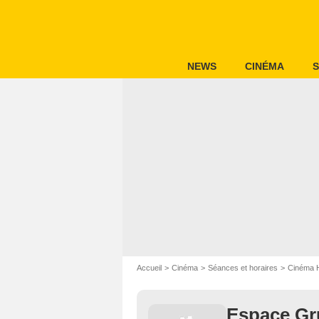
NEWS
CINÉMA
S
Accueil
Cinéma
Séances et horaires
Cinéma 
Espace Gr