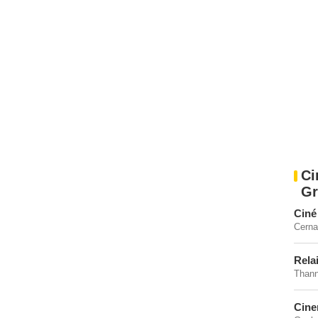
Ci
Gr
Ciné
Cerna
Rela
Thann
Cine