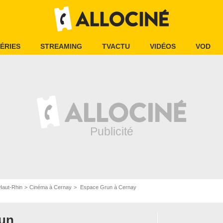
ÉRIES
STREAMING
TVACTU
VIDÉOS
VOD
Haut-Rhin
Cinéma à Cernay
Espace Grun à Cernay
un