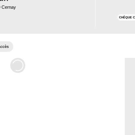
0 Cernay
CHÈQUE C
accès