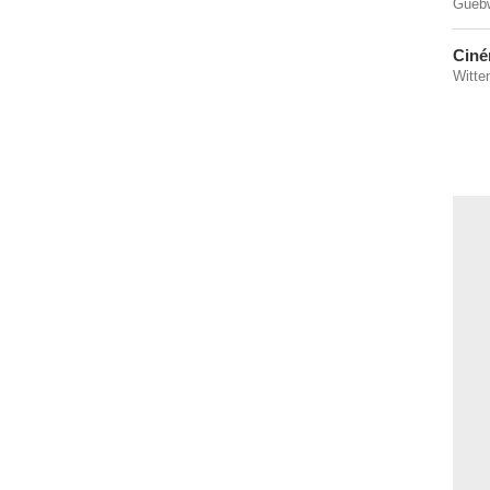
Guebw
Ciné
Witte