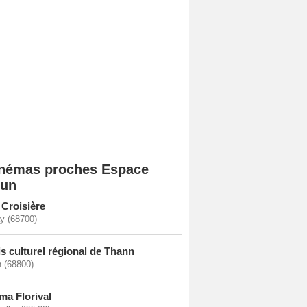
némas proches Espace
un
 Croisière
y (68700)
is culturel régional de Thann
 (68800)
ma Florival