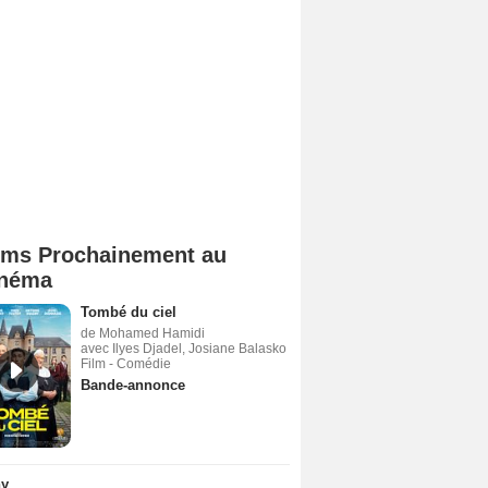
lms Prochainement au
néma
Tombé du ciel
de Mohamed Hamidi
avec Ilyes Djadel, Josiane Balasko
Film - Comédie
Bande-annonce
ny