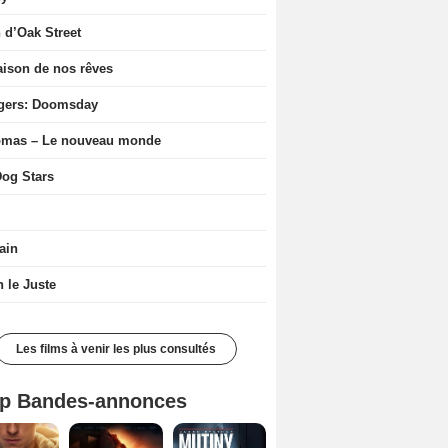
n d’Oak Street
ison de nos rêves
gers: Doomsday
ômas – Le nouveau monde
og Stars
ain
n le Juste
Les films à venir les plus consultés
p Bandes-annonces
Spider-Man: Brand New Day Bande-annonce VO STFR
L'Odyssée Bande-annonce VO STFR
Mutiny Bande-annonce VO STFR