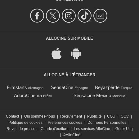
ALLOCINÉ SUR MOBILE
ALLOCINÉ À L'ÉTRANGER
Filmstarts
SensaCine
Beyazperde
Allemagne
Espagne
Turquie
AdoroCinema
Sensacine México
Brésil
Mexique
Contact
|
Qui sommes-nous
|
Recrutement
|
Publicité
|
CGU
|
CGV
|
Politique de cookies
|
Préférences cookies
|
Données Personnelles
|
Revue de presse
|
Charte d'écriture
|
Les services AlloCiné
|
Gérer Utiq
|
©AlloCiné