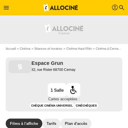
profil
menu
search
Accueil
Cinéma
Séances et horaires
Cinéma Haut-Rhin
Cinéma à Cernay
Es
Espace Grun
32, rue Risler 68700 Cernay
1 Salle
Cartes acceptées :
CHÈQUE CINÉMA UNIVERSEL
CINÉCHÈQUES
Films à l'affiche
Tarifs
Plan d'accès