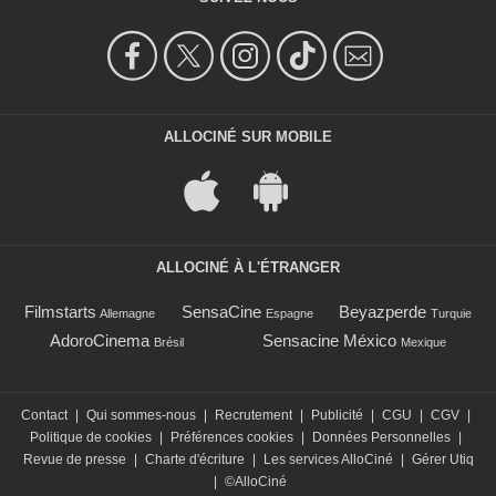
ALLOCINÉ SUR MOBILE
ALLOCINÉ À L'ÉTRANGER
Filmstarts
SensaCine
Beyazperde
Allemagne
Espagne
Turquie
AdoroCinema
Sensacine México
Brésil
Mexique
Contact
|
Qui sommes-nous
|
Recrutement
|
Publicité
|
CGU
|
CGV
|
Politique de cookies
|
Préférences cookies
|
Données Personnelles
|
Revue de presse
|
Charte d'écriture
|
Les services AlloCiné
|
Gérer Utiq
|
©AlloCiné