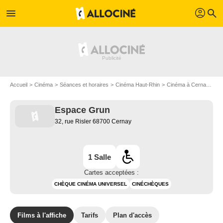
profil
menu
search
Accueil
Cinéma
Séances et horaires
Cinéma Haut-Rhin
Cinéma à Cernay
Es
Espace Grun
32, rue Risler 68700 Cernay
1 Salle
Cartes acceptées :
CHÈQUE CINÉMA UNIVERSEL
CINÉCHÈQUES
Films à l'affiche
Tarifs
Plan d'accès