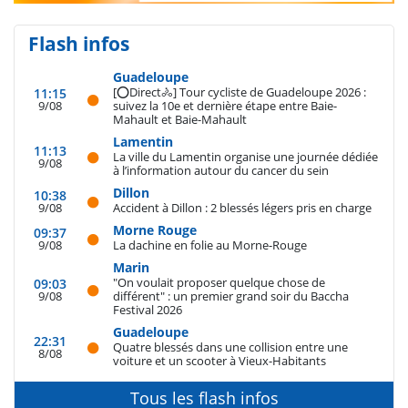
Flash infos
Guadeloupe
[⭕️Direct🚴] Tour cycliste de Guadeloupe 2026 :
11:15
9/08
suivez la 10e et dernière étape entre Baie-
Mahault et Baie-Mahault
Lamentin
11:13
La ville du Lamentin organise une journée dédiée
9/08
à l’information autour du cancer du sein
Dillon
10:38
9/08
Accident à Dillon : 2 blessés légers pris en charge
Morne Rouge
09:37
9/08
La dachine en folie au Morne-Rouge
Marin
"On voulait proposer quelque chose de
09:03
9/08
différent" : un premier grand soir du Baccha
Festival 2026
Guadeloupe
22:31
Quatre blessés dans une collision entre une
8/08
voiture et un scooter à Vieux-Habitants
Tous les flash infos