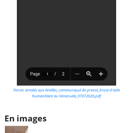
Forces armées aux Antilles_communiqué de presse_Envoi d'aide
humanitaire au Venezuela_07072026.pdf
En images