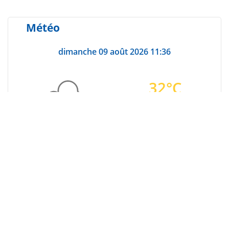
Météo
dimanche 09 août 2026 11:36
32°C
26°C
En cours
En direct
Matin
Après-midi
Soir
0:00
0:00