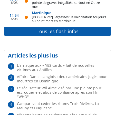
6/08
pointe de graves inégalités, surtout en Outre-
mer
Martinique
14:54
[DOSSIER 2/2] Sargasses : la valorisation toujours
6/08
au point mort en Martinique
Tous les flash infos
Articles les plus lus
L'arnaque aux « YES cards » fait de nouvelles
1
victimes aux Antilles
Affaire Daniel Langlois : deux américains jugés pour
2
meurtres en Dominique
Le réalisateur Wil Aime visé par une plainte pour
3
escroquerie et abus de confiance après son film
"WHO"
Campari veut céder les rhums Trois Rivières, La
4
Mauny et Duquesne
Rihanna haute en couleur pour le Carnaval de