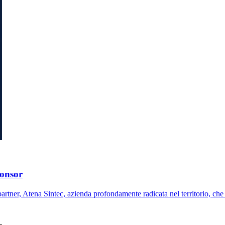
ponsor
rtner, Atena Sintec, azienda profondamente radicata nel territorio, 