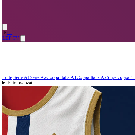
it
/
en
LBF TV
Lega Basket Femminile
NEWS
Tutte
Serie A1
Serie A2
Coppa Italia A1
Coppa Italia A2
Supercoppa
Eu
Filtri avanzati