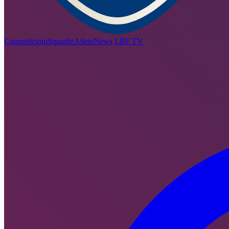
Competizioni
Squadre
Atlete
News
LBF TV