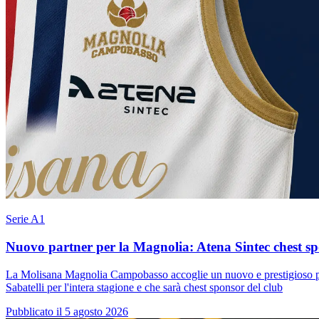
Serie A1
Nuovo partner per la Magnolia: Atena Sintec chest s
La Molisana Magnolia Campobasso accoglie un nuovo e prestigioso pa
Sabatelli per l'intera stagione e che sarà chest sponsor del club
Pubblicato il 5 agosto 2026