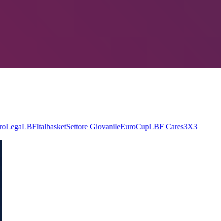
roLega
LBF
Italbasket
Settore Giovanile
EuroCup
LBF Cares
3X3