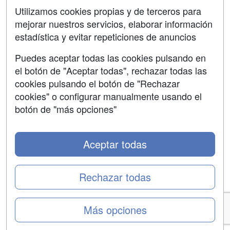
Aviso legal
Utilizamos cookies propias y de terceros para
Copyleft
mejorar nuestros servicios, elaborar información
estadística y evitar repeticiones de anuncios
Puedes aceptar todas las cookies pulsando en
el botón de "Aceptar todas", rechazar todas las
Grupo formazion:
cookies pulsando el botón de "Rechazar
cookies" o configurar manualmente usando el
botón de "más opciones"
Aceptar todas
Rechazar todas
Copyright 2000-2026 Formazion Web, S.L. - Calle
Más opciones
Fermín Caballero, 62 - 28034 Madrid Tel: 91 533 70 78