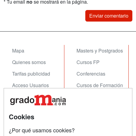
* Tu email
no
se mostrará en la página.
Mapa
Masters y Postgrados
Quienes somos
Cursos FP
Tarifas publicidad
Conferencias
Acceso Usuarios
Cursos de Formación
Acceso Centros
Oposiciones
SÍGUENOS EN:
Contactar
Cookies
Confidencialidad
¿Por qué usamos cookies?