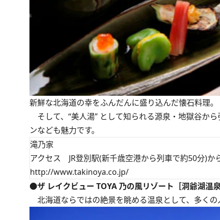
新鮮な北海道の幸をふんだんに盛り込んだ懐石料理。
そして、“美人湯” として知られる源泉・地獄谷か
ンなども魅力です。
滝乃家
アクセス JR登別駅(新千歳空港から列車で約50分)か
http://www.takinoya.co.jp/
●ザ レイクビュー TOYA 乃の風リゾート［洞爺湖温
北海道ならではの絶景を眺める温泉として、多くの