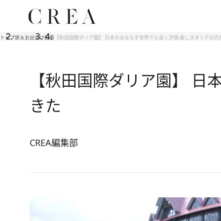
トップ
旅＆お出かけ
記事
【秋田国際ダリア園】 日本のみならず世界でも高く評価 美しきダリアの花
【秋田国際ダリア園】 日
きた
CREA編集部