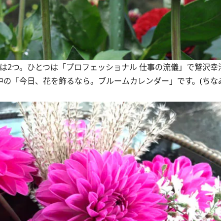
は2つ。ひとつは「プロフェッショナル 仕事の流儀」で鷲沢幸
中の
「今日、花を飾るなら。ブルームカレンダー」
です。(ちな