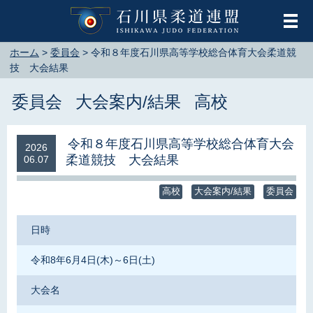
メ
ホーム
>
委員会
>
令和８年度石川県高等学校総合体育大会柔道競
技 大会結果
委員会
大会案内/結果
高校
令和８年度石川県高等学校総合体育大会
2026
柔道競技 大会結果
06.07
高校
大会案内/結果
委員会
日時
令和8年6月4日(木)～6日(土)
大会名