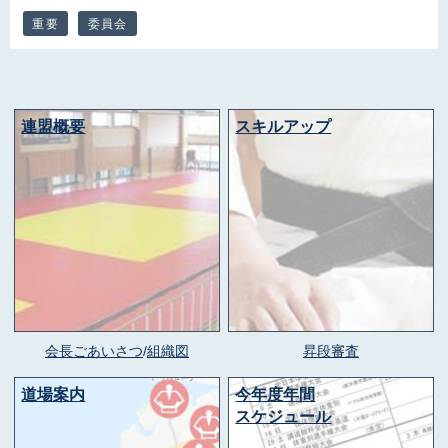
重要
委員会
連盟概要
スキルアップ
会長ごあいさつ
/
組織図
昇段審査
道場案内
今年度年間
スケジュール