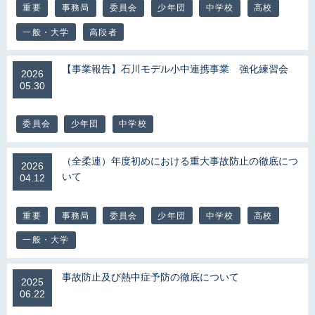
重要
事務局
委員会
少年団
中学校
高校
一般・大学
高段者
【事業報告】石川モデル小中連携事業 強化練習会
2026
05.30
委員会
少年団
中学校
（全柔連）年度初めにおける重大事故防止の徹底につ
2026
いて
04.12
重要
事務局
委員会
少年団
中学校
高校
一般・大学
事故防止及び熱中症予防の徹底について
2025
06.22