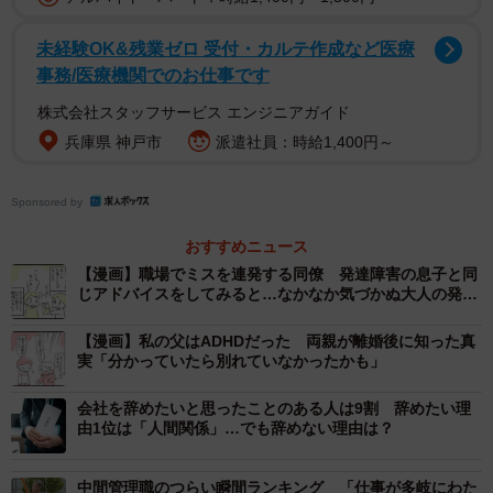
未経験OK&残業ゼロ 受付・カルテ作成など医療
事務/医療機関でのお仕事です
株式会社スタッフサービス エンジニアガイド
2/5
兵庫県 神戸市
派遣社員：時給1,400円～
（提供画像）
Sponsored by
【1位 入力ミス・書き間違い】
・電卓をたたいて、その数字の入力を間違える（30代男
おすすめニュース
性）
【漫画】職場でミスを連発する同僚 発達障害の息子と同
じアドバイスをしてみると…なかなか気づかぬ大人の発達
・変換ミス・脱字などの入力ミス（40代女性）
障害
・英単語のスペルミスをすることがある（60代以上女性）
【漫画】私の父はADHDだった 両親が離婚後に知った真
実「分かっていたら別れていなかったかも」
【2位 やるべきことを忘れる】
会社を辞めたいと思ったことのある人は9割 辞めたい理
・口頭で頼まれていたことを忘れてしまう（20代女性）
由1位は「人間関係」…でも辞めない理由は？
・後でやろうと思っていたことをつい忘れる（40代女性）
・メモしていなかった作業を忘れてしまうこと（50代男
中間管理職のつらい瞬間ランキング 「仕事が多岐にわた