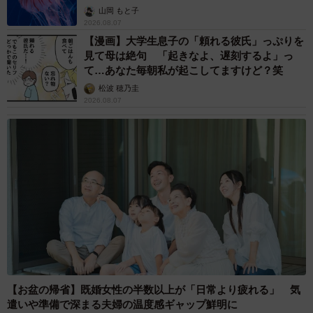
ごい」
山岡 もと子
2026.08.07
【漫画】大学生息子の「頼れる彼氏」っぷりを
見て母は絶句 「起きなよ、遅刻するよ」っ
て…あなた毎朝私が起こしてますけど？笑
松波 穂乃圭
2026.08.07
【お盆の帰省】既婚女性の半数以上が「日常より疲れる」 気
遣いや準備で深まる夫婦の温度感ギャップ鮮明に