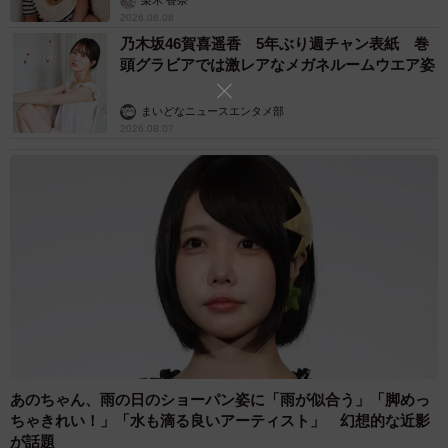
梨木 香奈
2026.08.08
る（30代男性）
乃木坂46賀喜遥香 5年ぶり週チャン表紙 巻
・間違えた操作方法や設定をメモにし、自分用のマニュア
頭グラビアでは激レアなメガネルームウエア姿
ルを作る（40代男性）
まいどなニュースエンタメ部
2026.08.07
◇ ◇
なお、「あなたは仕事のミスが多いか」について聞いたと
ころ、「多い」「やや多い」と答えた人は27.4％。「ミス
はあまりしない」「ミスはほとんどしない」という人が多
数派でした。
あのちゃん、雨の日のショーパン姿に「雨が似合う」「脚めっ
ちゃきれい！」「水も滴る良いアーティスト」 幻想的な近影
が話題