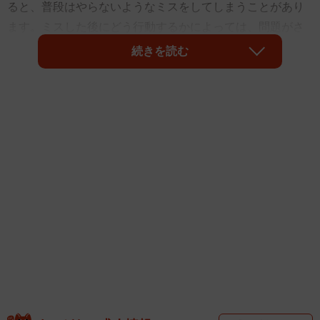
ると、普段はやらないようなミスをしてしまうことがあり
ます。ミスした後にどう行動するかによっては、問題がさ
らに大きくなってしまうこともありますね。働く男女500人
続きを読む
に「仕事でやりがちなミス」について聞いたところ、「入
力ミス・書き間違い」がダントツで1位に。また、「仕事で
自分はミスが多い」と思っている人は3割弱でした。