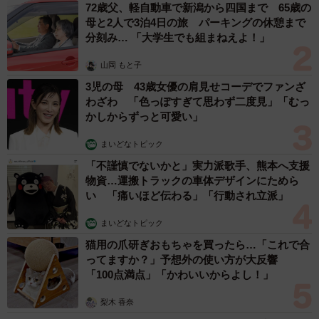
72歳父、軽自動車で新潟から四国まで 65歳の
母と2人で3泊4日の旅 パーキングの休憩まで
分刻み… 「大学生でも組まねえよ！」
山岡 もと子
3児の母 43歳女優の肩見せコーデでファンざ
わざわ 「色っぽすぎて思わず二度見」「むっ
かしからずっと可愛い」
3/5
まいどなトピック
「不謹慎でないかと」実力派歌手、熊本へ支援
（提供画像）
物資…運搬トラックの車体デザインにためら
い 「痛いほど伝わる」「行動され立派」
【1位 自分で修正・リカバリーする】
・発注ミスした場合、すぐに発注元に連絡し数量変更を頼
まいどなトピック
みます（20代男性）
猫用の爪研ぎおもちゃを買ったら…「これで合
ってますか？」予想外の使い方が大反響
・手遅れになるミスはしたことがなく、事前に自分で直せ
「100点満点」「かわいいからよし！」
る範囲のミスのため、勤務時間内に全てのミスを自分で直
梨木 香奈
します（30代女性）