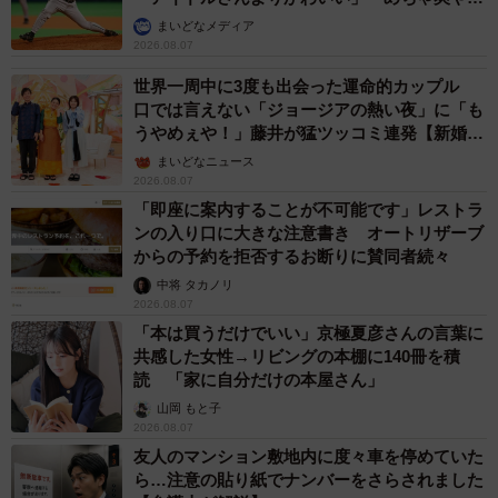
か」
まいどなメディア
2026.08.07
世界一周中に3度も出会った運命的カップル
口では言えない「ジョージアの熱い夜」に「も
うやめぇや！」藤井が猛ツッコミ連発【新婚さ
ん】
まいどなニュース
2026.08.07
「即座に案内することが不可能です」レストラ
ンの入り口に大きな注意書き オートリザーブ
からの予約を拒否するお断りに賛同者続々
中将 タカノリ
2026.08.07
「本は買うだけでいい」京極夏彦さんの言葉に
共感した女性→リビングの本棚に140冊を積
読 「家に自分だけの本屋さん」
山岡 もと子
2026.08.07
友人のマンション敷地内に度々車を停めていた
ら…注意の貼り紙でナンバーをさらされました