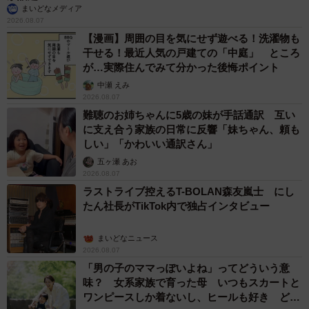
まいどなメディア
2026.08.07
【漫画】周囲の目を気にせず遊べる！洗濯物も
干せる！最近人気の戸建ての「中庭」 ところ
が…実際住んでみて分かった後悔ポイント
中瀬 えみ
4/5
2026.08.07
難聴のお姉ちゃんに5歳の妹が手話通訳 互い
（提供画像）
に支え合う家族の日常に反響「妹ちゃん、頼も
しい」「かわいい通訳さん」
五ヶ瀬 あお
2026.08.07
ラストライブ控えるT-BOLAN森友嵐士 にし
たん社長がTikTok内で独占インタビュー
まいどなニュース
2026.08.07
「男の子のママっぽいよね」ってどういう意
味？ 女系家族で育った母 いつもスカートと
ワンピースしか着ないし、ヒールも好き どの
5/5