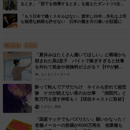
るとき」「部下を指導するとき」を超えたダントツ1位
性）
は？
「もう日本で働くスキルはない」渡米し20年…失礼な上司
【3位 確認不足・見落とし】
も無理な納期も許せない 日米の働き方の違いが話題に
・本社からの指示書の確認ミスで、期日や内容を間違える
（30代女性）
・リピート注文を受けたとき、住所や荷受人が変更されて
気になる
しごと
いることに気づかないで、前回と同じ内容で手配してしま
「夏休みはたくさん働いてほしい」と職場から
頼まれた高2息子 バイトで稼ぎすぎると扶養
う（40代男性）
を外れて税金や保険料が上がる？【FPが解
・データ集計時に例外パターンを見落とす（50代男性）
説】
もくもくライターズ
2026.08.08
【同率4位 連絡・報告漏れ】
酔って転んでアザだらけ ネイルも折れて超悲
・上司に報告し忘れる（20代男性）
惨 ケガが絶えない夜のお仕事 「病院代」と
数万円を渡す神客も！【現役キャストに取材】
・メンバーへの情報共有遅れ（30代男性）
たかなし 亜妖
・お客様とのやりとりを引き継ぐこと（40代女性）
2026.08.07
「国産マッチでもバズりたい」願いかなった！
【同率4位 作業・操作ミス】
老舗メーカーの投稿が4100万再生 他業種も