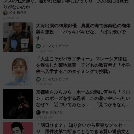
ンスの七夕飾り、書かれた願い事にびっくり 人の欲には終わ
りがないのか
松波 穂乃圭
2026.08.06
大河出演の39歳俳優 真夏の海で赤銅色の肉体
美を連投 「バッキバキだな」「ばり渋いで
す」
まいどなトピック
2026.08.06
「人生こそがバラエティー」 マレーシア移住
を報告した菊地亜美 子どもの教育考え「小学
校へ入学するこのタイミングで挑戦」
まいどなトピック
2026.08.06
京都駅をぶらぶら→ホームの隅に何やら「ドロ
ン」のポーズをする忍者 この暑い中いったい
なぜ？ 近づいてみたら… 「見つかるなんて
未熟」
中将 タカノリ
2026.08.06
「明日ひま？」 知り合いから唐突なメッセー
ジ 用件次第で断ることもできる賢い返信文と