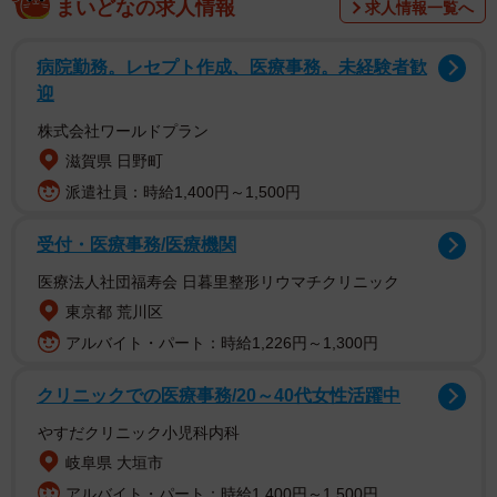
まいどなの求人情報
求人情報一覧へ
株式会社ビズヒッツが現在仕事をしている女性301人、男性
199人を対象に、2021年9月に聞いた調査です。「あなたが
病院勤務。レセプト作成、医療事務。未経験者歓
仕事でやりがちなミスはなんですか？」と聞いたところ、1
迎
位の「入力ミス・書き間違い」に続いて、「やるべきこと
株式会社ワールドプラン
を忘れる」「確認不足・見落とし」といった内容が続きま
滋賀県 日野町
した。上位の結果と具体的な内容は以下の通りです。
派遣社員：時給1,400円～1,500円
受付・医療事務/医療機関
医療法人社団福寿会 日暮里整形リウマチクリニック
東京都 荒川区
アルバイト・パート：時給1,226円～1,300円
クリニックでの医療事務/20～40代女性活躍中
やすだクリニック小児科内科
岐阜県 大垣市
アルバイト・パート：時給1,400円～1,500円