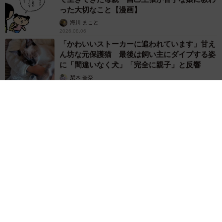
った大切なこと【漫画】
海川 まこと
2026.08.06
「かわいいストーカーに追われています」甘え
ん坊な元保護猫 最後は飼い主にダイブする姿
に「間違いなく犬」「完全に親子」と反響
梨木 香奈
2026.08.06
がんと片目の失明、3時間おきの壮絶な介護を乗り越えた猫