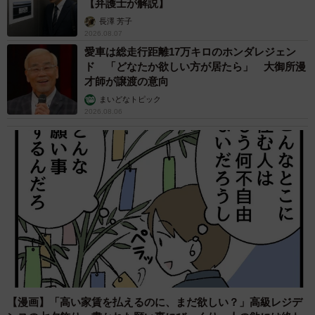
【弁護士が解説】
長澤 芳子
2026.08.07
愛車は総走行距離17万キロのホンダレジェン
ド 「どなたか欲しい方が居たら」 大御所漫
才師が譲渡の意向
まいどなトピック
2026.08.06
【漫画】「高い家賃を払えるのに、まだ欲しい？」高級レジデ