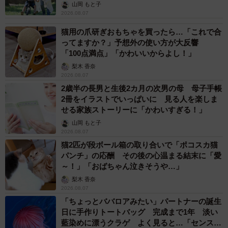
へんが…
山岡 もと子
2026.08.07
（提供画像）
猫用の爪研ぎおもちゃを買ったら…「これで合
ってますか？」予想外の使い方が大反響
「100点満点」「かわいいからよし！」
梨木 香奈
2026.08.07
2歳半の長男と生後2カ月の次男の母 母子手帳
2冊をイラストでいっぱいに 見る人を楽しま
せる家族ストーリーに「かわいすぎる！」
山岡 もと子
2026.08.07
猫2匹が段ボール箱の取り合いで「ポコスカ猫
パンチ」の応酬 その後の心温まる結末に「愛
～！」「おばちゃん泣きそうや…」
梨木 香奈
2026.08.07
「ちょっとババロアみたい」パートナーの誕生
日に手作りトートバッグ 完成まで1年 淡い
藍染めに漂うクラゲ よく見ると…「センスす