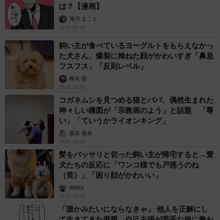
は？【漫画】
海川 まこと
2026.08.06
飼い主が食べているヨーグルトをもらえなかっ
た犬さん、爆裂に拗ねた顔がかわいすぎ「鼻息
フスフス」「反則レベル」
椎名 碧
2026.08.06
コガネムシを見つめる猫とパパ、偶然生まれた
神々しい構図が「宗教画のよう」と話題 「尊
い」「ていうかライオンキング」
梨木 香奈
2026.08.06
髪をバッサリと切った飼い主が帰宅すると→愛
犬たちの反応に「ワンコ様でも戸惑うのね
（笑）」「困り顔がかわいい」
ANNA
2026.08.06
「誰かみたいにならなきゃ」 他人を正解にし
て生きてきた母親 自己主張が苦手な娘に教わ