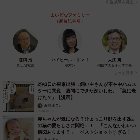
・上司にバレていなければこっそり修正。入力ミスが多い
６位以降を見る
とわかっているので、時間があれば再チェックして、発見
まいどなファミリー
する度に修正するように心がけています（40代男性）
（新着記事順）
【2位 謝罪する】
・次の会議や打ち合わせに遅れてしまったときに、遅れた
理由を述べて謝罪しています（30代男性）
森岡 浩
ハイヒール・リンゴ
大江 篤
・お客様にご迷惑を掛けたのであれば丁寧に謝罪をし、オ
姓氏研究家
漫才師
園田学園女子大学学長
ーダーミスであればスタッフにも謝罪をします（40代女
もっと見る
性）
2泊3日の東京出張→飼い主さんが不在中ハムス
・素直に謝るしかありません。「次回からは注意します」
ターに異変 眉間にできた深いしわ、「急に老
と伝えます（50代女性）
けた？」【漫画】
海川 まこと
2026.08.08
【3位 再発防止に努める】
赤ちゃんが気になる？ひょっこり顔を出す2匹
・ミスしないためにはどうしたらいいか考える（20代女
の猫の愛らしさに悶絶…！ 「こんなかわいい
性）
構図あります？」「ベストショットすぎる！」
・ノートに反省点を書き出し、同じミスをしないようにす