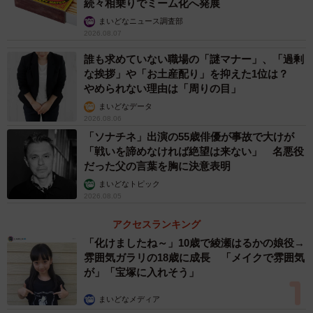
続々相乗りでミーム化へ発展
・美容師です。毛染めの配合を間違えることが多いです
まいどなニュース調査部
（30代女性）
2026.08.07
・機械の操作方法や設定を間違える（40代男性）
誰も求めていない職場の「謎マナー」、「過剰
・レジ操作の間違い（50代女性）
な挨拶」や「お土産配り」を抑えた1位は？
やめられない理由は「周りの目」
仕事でミスをしたら…「自分で修正・リカバリー
まいどなデータ
する」が1位
2026.08.06
「ソナチネ」出演の55歳俳優が事故で大けが
続いて「あなたは仕事でミスしたらどうしますか？」と聞
「戦いを諦めなければ絶望は来ない」 名悪役
いたところ、1位は「自分で修正・リカバリーする」という
だった父の言葉を胸に決意表明
結果に。上位の結果と具体的な回答は以下となります。
まいどなトピック
2026.08.05
アクセスランキング
「化けましたね～」10歳で綾瀬はるかの娘役→
雰囲気ガラリの18歳に成長 「メイクで雰囲気
が」「宝塚に入れそう」
まいどなメディア