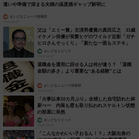
遣いや準備で深まる夫婦の温度感ギャップ鮮明に
まいどなニュース情報部
8/24
2026.08.07
父は「エミー賞」主演男優賞の真田広之 31歳
【ビフォー】ワンパンマンのタツマキ（提供画像）
イケメン俳優が長髪ヒゲのワイルド近影「ガチ
ヒロさんそっくり」「新たな一面もステキ」
まいどなトピック
2026.08.07
退職金を運用に回せる人は何が違う？ 「退職
金額の多さ」より重要な“ある経験”とは
まいどなニュース情報部
2026.08.07
「火事以来10カ月ぶり」全焼した自宅訪れた林
家ぺー 内装も壁も取り払われスケルトン状態
の部屋に呆然
まいどなトピック
2026.08.07
「こんなかわいい子おるん！？」大阪出身の