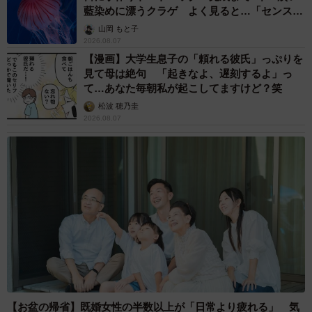
藍染めに漂うクラゲ よく見ると…「センスす
いますね。ワンパンマンのタツマキなんかも、動画内で可
ごい」
山岡 もと子
愛いなぁ、このフィギュアは塗りたいかも！と思ったから
2026.08.07
塗ったんですよね。もちろんそれ以外のフィギュアも塗っ
【漫画】大学生息子の「頼れる彼氏」っぷりを
見て母は絶句 「起きなよ、遅刻するよ」っ
たりする事はありますが、基本的には塗りたいフィギュア
て…あなた毎朝私が起こしてますけど？笑
を塗っていることが多いです」
松波 穂乃圭
2026.08.07
【お盆の帰省】既婚女性の半数以上が「日常より疲れる」 気