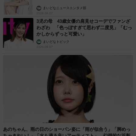
まいどなニュースエンタメ部
2026.08.07
3児の母 43歳女優の肩見せコーデでファンざ
わざわ 「色っぽすぎて思わず二度見」「むっ
かしからずっと可愛い」
まいどなトピック
2026.08.07
6/24
あのちゃん、雨の日のショーパン姿に「雨が似合う」「脚めっ
【ビフォー】ワンピースのロロノア・ゾロ（提供画像）
ちゃきれい！」「水も滴る良いアーティスト」 幻想的な近影