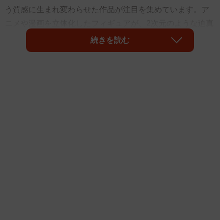
う質感に生まれ変わらせた作品が注目を集めています。ア
ニメや漫画を立体化したフィギュアが、2次元のような迫真
性を持つ不思議…。
続きを読む
「鬼滅の刃」の煉獄杏寿郎や「ジョジョの奇妙な冒険」の
空条承太郎、「僕のヒーローアカデミア」のトガヒミコ