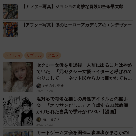
【アフター写真】ジョジョの奇妙な冒険の空条承太郎
【アフター写真】僕のヒーローアカデミアのエンデヴァー
3/24
【アフター】ジョジョの奇妙な冒険の空条承太郎。風に舞い上がる長ラ
おもしろ
サブカル
アニメ
ンの迫力にしびれます（提供画像）
セクシー女優を引退後、人前に出ることはやめ
ていた 「元セクシー女優ライターと呼ばれて
おりまして」 ネット民からぶっ叩かれても私
はこの肩書で生きていく【元セクシー女優ライ
たかなし 亜妖
ター本人が解説】
2026.07.26
塩対応で有名な推しの男性アイドルとの握手
会 「オッサンだし…」と自虐する31歳教師
かけられた言葉で手汗がヤバい【漫画】
海川 まこと
2026.07.23
カードゲーム大会を開催→参加者がまさかの1