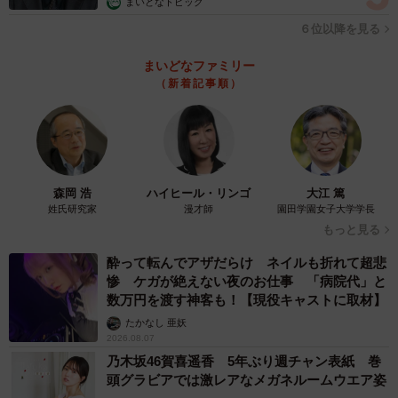
まいどなトピック
「中学時代に油絵に出会い、そこから油絵に没頭していま
６位以降を見る
した。ずーっと絵を描き続け、美術系の大学へと進学し
まいどなファミリー
て、油絵をひたすら描いていました（笑）」
（新着記事順）
「そこから何故フィギュアなのか？と言うと、もともとプ
ライズ系のフィギュアを集める事が趣味でゲームセンター
によく取りに行ってたんですが、ある日ショーケースにた
またま並んでいた『リペイント品』を見た時に雷に打たれ
森岡 浩
ハイヒール・リンゴ
大江 篤
姓氏研究家
漫才師
園田学園女子大学学長
たかのようにビビッときたんですよね。私もフィギュアを
もっと見る
塗ってみたい！って思ったのがきっかけでした。そう思い
立った翌日に「筆・塗料・うすめ液」ぐらいの最低限塗れ
酔って転んでアザだらけ ネイルも折れて超悲
惨 ケガが絶えない夜のお仕事 「病院代」と
るものだけを買ってさっそく塗り始めたんですけど、びっ
数万円を渡す神客も！【現役キャストに取材】
くりするぐらいうまくいかなかったのを今でもよく覚えて
たかなし 亜妖
います（笑）。始めた時期的には大体2年半ぐらい前だった
2026.08.07
乃木坂46賀喜遥香 5年ぶり週チャン表紙 巻
と思います」
頭グラビアでは激レアなメガネルームウエア姿