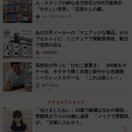
人→スタッフの粋な全力対応が630万超表示
「やさしい世界」「店員さんの鑑」
そんでなライターズ
2026.07.23
あの大手メーカーの「マニアックな製品」がカ
プセルトイに ミニチュアで実験室再現、数日
で完売の店も
京都新聞社
4/24
2026.07.18
高校生が作った「びわこ箸置き」 300個をガ
【ビフォー】僕のヒーローアカデミアのトガヒミコ（提供画像）
チャ化 キラキラ輝く水面と鮮やかな色展開
シークレットカラーも 「これは欲しい！」
瀬戸 ゆきほ
2026.07.15
アクセスランキング
「化けましたね～」10歳で綾瀬はるかの娘役→
雰囲気ガラリの18歳に成長 「メイクで雰囲気
が」「宝塚に入れそう」