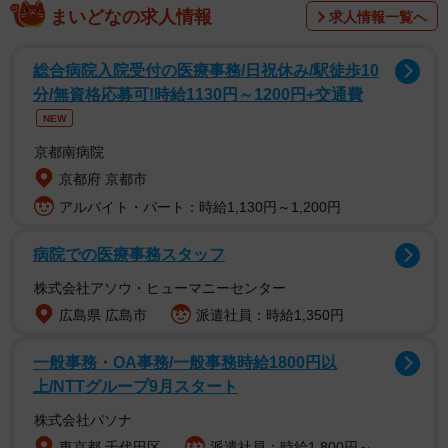
が、どの角度から見ても、漫画やアニメに見えるクオリテ
まいどなの求人情報
求人情報一覧へ
ィに仕上がっており、目の錯覚を起こさせる作品群に「も
はやトリックアート」「神業過ぎます」「black magic（黒
総合病院入院受付の医療事務/日祝休み/駅徒歩10
魔術やん）」と反響を呼んでいます。作者のMAマン
分/無資格応募可!時給1130円～1200円+交通費
（M_A_paintman）さんに話を聞きました。
NEW
京都南病院
京都府 京都市
アルバイト・パート：時給1,130円～1,200円
病院での医療事務スタッフ
株式会社アソウ・ヒューマニーセンター
広島県 広島市
派遣社員：時給1,350円
一般事務・OA事務/一般事務時給1800円以
上/NTTグループ9月スタート
株式会社パソナ
東京都 千代田区
派遣社員：時給1,800円～