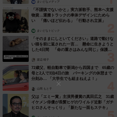
まいどなメディア
「不謹慎でないかと」実力派歌手、熊本へ支援
物資…運搬トラックの車体デザインにためら
い 「痛いほど伝わる」「行動され立派」
まいどなトピック
「そのままにしといてください」道路で動けな
い猫を前に返された一言… 懸命に生きようと
した4日間 「命の重さはみんな同じ」保護団
体代表の訴え
5/24
渡辺 晴子
【アフター】僕のヒーローアカデミアのトガヒミコ。圧倒的な2次元彩色
72歳父、軽自動車で新潟から四国まで 65歳の
でもうフィギュアには見えない（提供画像）
母と2人で3泊4日の旅 パーキングの休憩まで
分刻み… 「大学生でも組まねえよ！」
リペイント作品見てビビッ 私も塗ってみたい！
山岡 もと子
ーーどの作品も目を疑うような2次元ぶりです。MAマンが
父は「エミー賞」主演男優賞の真田広之 31歳
名付けられた「3D2次元彩色」を始めたきっかけと、作品
イケメン俳優が長髪ヒゲのワイルド近影「ガチ
ヒロさんそっくり」「新たな一面もステキ」
作りを始めた時期について教えてください。