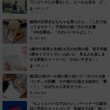
ワンピースしか着ないし、ヒールも好き どの
【アフター】ワンピースのロロノア・ゾロ（提供画像）
へんが…
山岡 もと子
2026.08.07
ーー3D2次元彩色の制作工程について教えてください。
猫用の爪研ぎおもちゃを買ったら…「これで合
ってますか？」予想外の使い方が大反響
「最終的には筆で描き上げることが多いのですが、作品に
「100点満点」「かわいいからよし！」
よって異なります。私の場合は、作品を作るときに型とい
梨木 香奈
うモノが無く、自分の頭の中に沸いたイメージをどの出力
2026.08.07
2歳半の長男と生後2カ月の次男の母 母子手帳
方法が一番形になるかな？と考えて、道具や方法を選んで
2冊をイラストでいっぱいに 見る人を楽しま
います。なので作品によって工程が違います。ただ、筆を
せる家族ストーリーに「かわいすぎる！」
使う頻度はかなり多いですね」
山岡 もと子
2026.08.07
猫2匹が段ボール箱の取り合いで「ポコスカ猫
ーーさまざまな漫画、アニメ作品を取り上げていますが、
パンチ」の応酬 その後の心温まる結末に「愛
ワンパンマンのタツマキ、ヒロアカのトガちゃん、エンデ
～！」「おばちゃん泣きそうや…」
ヴァーなど、ファンが「このキャラか！」とうなるキャラ
梨木 香奈
クター選びです。取り上げる基準はありますか？
2026.08.07
「ちょっとババロアみたい」パートナーの誕生
日に手作りトートバッグ 完成まで1年 淡い
「基本的には私が塗りたい！と思ったフィギュアを塗って