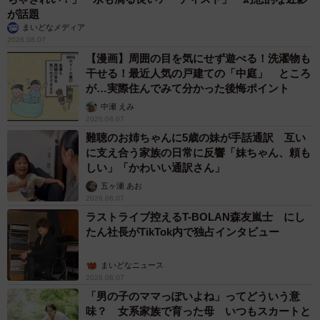
が話題
まいどなメディア
2026.08.07
【漫画】周囲の目を気にせず遊べる！洗濯物も
干せる！最近人気の戸建ての「中庭」 ところ
が…実際住んでみて分かった後悔ポイント
中瀬 えみ
2026.08.07
難聴のお姉ちゃんに5歳の妹が手話通訳 互い
に支え合う家族の日常に反響「妹ちゃん、頼も
しい」「かわいい通訳さん」
五ヶ瀬 あお
2026.08.07
ラストライブ控えるT-BOLAN森友嵐士 にし
たん社長がTikTok内で独占インタビュー
まいどなニュース
2026.08.07
「男の子のママっぽいよね」ってどういう意
7/24
味？ 女系家族で育った母 いつもスカートと