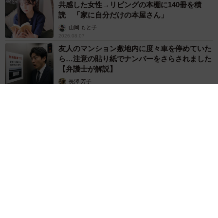
共感した女性→リビングの本棚に140冊を積
読 「家に自分だけの本屋さん」
10/24
山岡 もと子
2026.08.07
【ビフォー】僕のヒーローアカデミアのエンデヴァー（提供画像）
友人のマンション敷地内に度々車を停めていた
ら…注意の貼り紙でナンバーをさらされました
【弁護士が解説】
長澤 芳子
2026.08.07