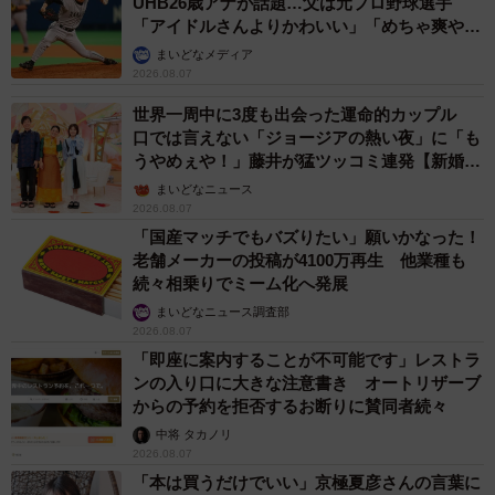
UHB26歳アナが話題…父は元プロ野球選手
「アイドルさんよりかわいい」「めちゃ爽や
9/24
か」
まいどなメディア
【アフター】ワンパンマンのタツマキ（提供画像）
2026.08.07
世界一周中に3度も出会った運命的カップル
口では言えない「ジョージアの熱い夜」に「も
うやめぇや！」藤井が猛ツッコミ連発【新婚さ
ん】
まいどなニュース
2026.08.07
「国産マッチでもバズりたい」願いかなった！
老舗メーカーの投稿が4100万再生 他業種も
続々相乗りでミーム化へ発展
まいどなニュース調査部
2026.08.07
「即座に案内することが不可能です」レストラ
ンの入り口に大きな注意書き オートリザーブ
からの予約を拒否するお断りに賛同者続々
中将 タカノリ
2026.08.07
「本は買うだけでいい」京極夏彦さんの言葉に