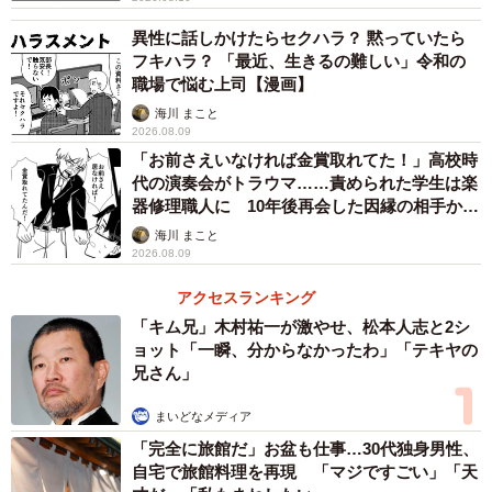
音）」
異性に話しかけたらセクハラ？ 黙っていたら
「ケーキも食べるかい？そちらのママさんの分も…(つ*
フキハラ？ 「最近、生きるの難しい」令和の
´ω`*)つスッ」
職場で悩む上司【漫画】
「私からも一杯奢らせてくださいって店内中から言われそ
海川 まこと
2026.08.09
うな可愛さですね 居合わせたら言ってました。」
「お前さえいなければ金賞取れてた！」高校時
「お母さんの立場だったら焦るけどおじいちゃんの立場だ
代の演奏会がトラウマ……責められた学生は楽
ったら俺も財布出すわw」
器修理職人に 10年後再会した因縁の相手から
思わぬ申し出【漫画】
海川 まこと
2026.08.09
リプ欄は自分も奢りたいという人が続出して、お財布を
出す「スッ」という音がずらりとならびました。「見ず知
アクセスランキング
らずの紳士（淑女）に貢がれそうになるJr.くん凄いですね
「キム兄」木村祐一が激やせ、松本人志と2シ
ョット「一瞬、分からなかったわ」「テキヤの
笑」。
兄さん」
おじいさんのお気持ちが嬉しかった
まいどなメディア
「完全に旅館だ」お盆も仕事…30代独身男性、
久々のカフェでハプニング
pic.twitter.com/6FuMR3Xv5k
自宅で旅館料理を再現 「マジですごい」「天