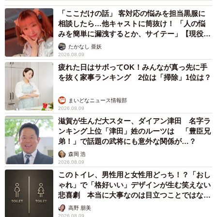
「ここだけの話」 客対応の悩みを担当黒服に
相談したら…他キャストに筒抜け！ 「人の悩
みを簡単に漏洩するとか、サイテー」【現役キ
ャストに取材】
たかなし 亜妖
2026.08.09
疲れた日はサボってOK！みんなが真っ先に手
を抜く家事ランキング 2位は「掃除」1位は？
まいどなニュース情報部
2026.08.09
滋賀が生んだ大スター、ダイアン津田 名字ラ
ンキング上位「津田」姓のルーツは 「豊臣兄
弟！」で話題の武将にも意外な関係が…？
森岡 浩
2026.08.09
このトイレ、男性用と女性用どっち！？「おし
ゃれ」で「格好いい」デザインが生む笑えない
悲喜劇 本当に大事なのは目立つことではな
く…
高野 朋美
2026.08.09