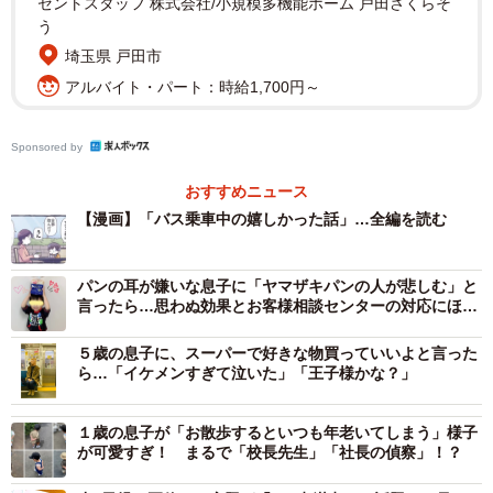
セントスタッフ 株式会社/小規模多機能ホーム 戸田さくらそ
え？ るしこさんが声を掛けるより早く「からっぽにな
う
っちゃったの〜！」と、難しい顔で新聞を読んでいた初老
埼玉県 戸田市
の男性に話しかけちゃった。
アルバイト・パート：時給1,700円～
るしこさんは、大慌てで「すみません、突然」と謝りま
Sponsored by
す。すると男性は下を向き…。
おすすめニュース
【漫画】「バス乗車中の嬉しかった話」…全編を読む
そんな可愛い報告されたら、奢りたくなっちゃう
パンの耳が嫌いな息子に「ヤマザキパンの人が悲しむ」と
言ったら…思わぬ効果とお客様相談センターの対応にほっ
こり
５歳の息子に、スーパーで好きな物買っていいよと言った
ら…「イケメンすぎて泣いた」「王子様かな？」
１歳の息子が「お散歩するといつも年老いてしまう」様子
が可愛すぎ！ まるで「校長先生」「社長の偵察」！？