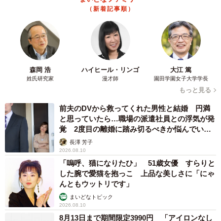
ースを飲んだら空っぽになったんだ！」という発見を他の
（新着記事順）
人と共有しようと報告をしたのだと思います。男性がにこ
やかに対応してくれたので照れていました。
──息子さんは、知らない人にも話しかける人懐っこい子な
のかしら？
森岡 浩
ハイヒール・リンゴ
大江 篤
姓氏研究家
漫才師
園田学園女子大学学長
もっと見る
コロナ禍での引きこもり生活で人見知りが続いていたの
前夫のDVから救ってくれた男性と結婚 円満
ですが、周囲の大人が皆さん優しいこともあって、知らな
と思っていたら…職場の派遣社員との浮気が発
い人への警戒が解けつつあります。
覚 2度目の離婚に踏み切るべきか悩んでいま
す【夫婦関係修復カウンセラーが解説】
長澤 芳子
──それはよかったですね。今回の男性の対応も良い影響が
2026.08.10
ありそうです。息子さんには、るしこさんから何か伝えま
「嗚呼、猫になりたひ」 51歳女優 すらりと
した腕で愛猫を抱っこ 上品な美しさに「にゃ
したか？
んともウットリです」
まいどなトピック
今回は優しい御仁でしたが、相手がいつも子ども好きな
2026.08.10
人とは限らないので「急にお話したらビックリしちゃうか
8月13日まで期間限定3990円 「アイロンなし