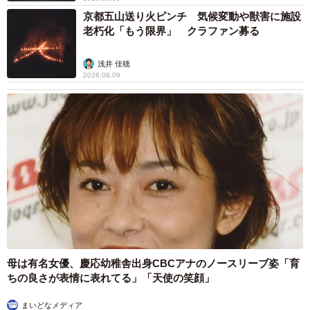
京都五山送り火ピンチ 気候変動や獣害に施設
老朽化「もう限界」 クラファン募る
浅井 佳穂
2026.08.09
母は有名女優、慶応幼稚舎出身CBCアナのノースリーブ姿「育
ちの良さが表情に表れてる」「天使の笑顔」
まいどなメディア