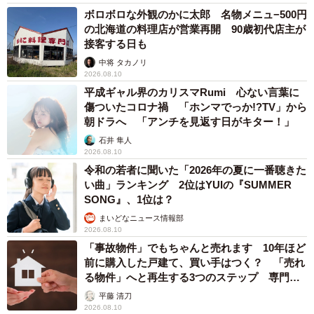
ボロボロな外観のかに太郎 名物メニュ−500円
の北海道の料理店が営業再開 90歳初代店主が
接客する日も
中将 タカノリ
2026.08.10
平成ギャル界のカリスマRumi 心ない言葉に
傷ついたコロナ禍 「ホンマでっか!?TV」から
朝ドラへ 「アンチを見返す日がキター！」
石井 隼人
2026.08.10
令和の若者に聞いた「2026年の夏に一番聴きた
い曲」ランキング 2位はYUIの『SUMMER
SONG』、1位は？
まいどなニュース情報部
2026.08.10
「事故物件」でもちゃんと売れます 10年ほど
前に購入した戸建て、買い手はつく？ 「売れ
る物件」へと再生する3つのステップ 専門家
が解説
平藤 清刀
2026.08.10