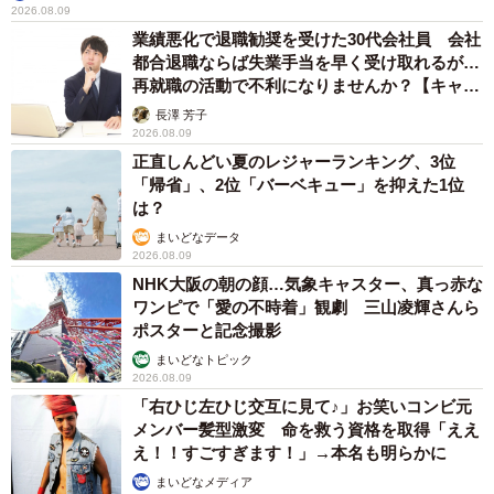
2026.08.09
業績悪化で退職勧奨を受けた30代会社員 会社
都合退職ならば失業手当を早く受け取れるが…
再就職の活動で不利になりませんか？【キャリ
アカウンセラーが解説】
長澤 芳子
2026.08.09
正直しんどい夏のレジャーランキング、3位
「帰省」、2位「バーベキュー」を抑えた1位
は？
まいどなデータ
2026.08.09
NHK大阪の朝の顔…気象キャスター、真っ赤な
ワンピで「愛の不時着」観劇 三山凌輝さんら
ポスターと記念撮影
まいどなトピック
2026.08.09
「右ひじ左ひじ交互に見て♪」お笑いコンビ元
メンバー髪型激変 命を救う資格を取得「ええ
え！！すごすぎます！」→本名も明らかに
まいどなメディア