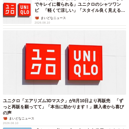
でキレイに着られる」ユニクロのシャツワン
もしれないから、まずは『こんにちは』のご挨拶ができる
ピ 「軽くて涼しい」「スタイル良く見える」
といいね」というような話をしました。今の息子には理解
の声
まいどなニュース
できないかもしれませんが…。
2026.08.10
子どもの安全が一番ですが、傍についていられる間はこ
ういった話をしつつ、彼の人懐こさを制止することなく上
手く寄り添っていけたら良いな…と思います。
──のびのび育つ環境を、周りも一緒に作れるといいなと思
います。るしこさんは、今回の出来事をどう思いました
か？
子どもを連れている時は席に着く際に周囲のことをある
ユニクロ「エアリズム3Dマスク」が8月10日より再販売 「ず
程度見るのですが、男性は後ろの席で難しい顔をして新聞
っと再販を願ってて」「本当に助かります！」購入者から喜び
の声
を読んでおられました。うるさくしては迷惑だろうと、早
まいどなニュース
めに切り上げようと思っていた矢先の出来事だったので、
2026.08.10