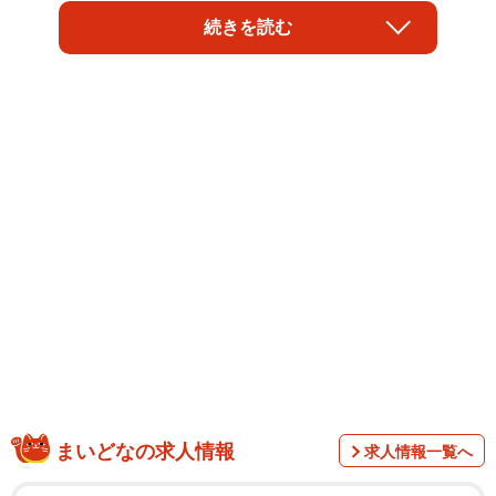
が２歳９カ月の息子さんと久しぶりに行ったカフェでの体
続きを読む
験漫画が話題になっています。
難しい顔で新聞を読んでいるおじいさんに話しか
けちゃった
まいどなの求人情報
求人情報一覧へ