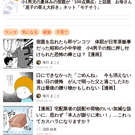
小1男児の夏休みの宿題が「100点満点」と話題 お母さん
「息子の答え大好き」ネット「モテそう」
マンガ
気になる
家族
子育て
3/6
宿題を忘れたら即ゲンコツ 体罰が日常茶飯事
ジェントルマン（提供：るしこさん）
だった昭和の小中学校 小4男子の頬に押し付
けられた恐怖の棒とは？【漫画】
男性の反応に戦々恐々としたるしこさんでしたが、顔を
海川 まこと
上げた男性はにっこり。「おかわり要るか？」と財布をス
2026.08.10
口にできなかった「ごめんね」 今も消えない
ッと出したのでした。
遠い日の後悔 がんで弱った父と過ごした3カ
月は最後の贈り物かもしれない【漫画】
男性の対応に「い、イケメンだぁ！！」「おじいちゃ
海川 まこと
ん かっこええ！ ジェントルマン」とコメントが集ま
2026.08.10
り、ツイートは１０.２万以上の“いいね”がつきました。
【漫画】宅配業者の誤配や荷物のいい加減な扱
いに、思わず「本人が謝りに来い！」…これっ
てカスハラになりますか？
「こんなに可愛く報告されたら、おかわりごちそうしたく
沼田 絵美
なりますよ！おばちゃんからもスッ。（財布を取り出す
2026.08.10