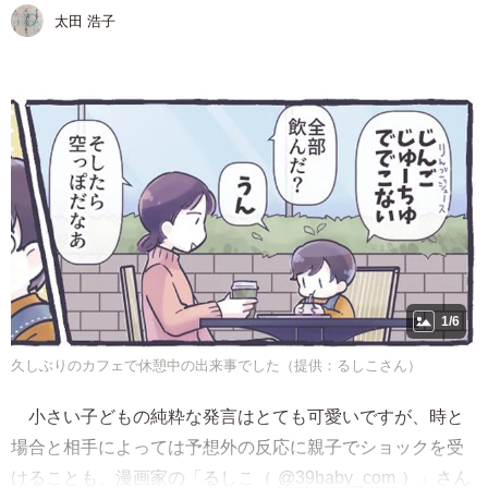
太田 浩子
1/6
久しぶりのカフェで休憩中の出来事でした（提供：るしこさん）
小さい子どもの純粋な発言はとても可愛いですが、時と
場合と相手によっては予想外の反応に親子でショックを受
けることも。漫画家の「るしこ（
@39baby_com
）」さん