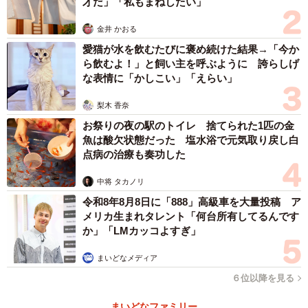
才だ」「私もまねしたい」
— るしこ (@39baby_com)
November 10, 2021
金井 かおる
男性が本当にジュースを買いに行こうとしたので「あり
愛猫が水を飲むたびに褒め続けた結果→「今か
がたいお申し出でしたがジュースは１杯までというお約束
ら飲むよ！」と飼い主を呼ぶように 誇らしげ
なので、ご遠慮させていただきました。でもお気持ちがと
な表情に「かしこい」「えらい」
ても嬉しかったです」と話す、るしこさんにカフェでの様
梨木 香奈
子を詳しく聞きました。
お祭りの夜の駅のトイレ 捨てられた1匹の金
魚は酸欠状態だった 塩水浴で元気取り戻し白
──ジュースを遠慮したら、男性はどんな反応でしたか？
点病の治療も奏功した
中将 タカノリ
そうかそうか、かわいいなあとお褒め頂き、去ってゆか
令和8年8月8日に「888」高級車を大量投稿 ア
れました。
メリカ生まれタレント「何台所有してるんです
か」「LMカッコよすぎ」
──去り際もスマートですね。２歳ではさすがに状況がわか
らないと思いますが、息子さんは何か言っていましたか？
まいどなメディア
６位以降を見る
息子はおかわりが欲しかったというわけではなく「ジュ
まいどなファミリー