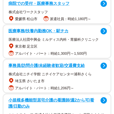
病院での受付・医療事務スタッフ
株式会社ワークスタッフ
愛媛県 松山市
派遣社員：時給1,180円～
医療事務/扶養内勤務OK・駅チカ
医療法人社団中興会 ミルディス内科・胃腸科クリニック
2/6
東京都 足立区
あぁ！邪魔しちゃだめよ…（提供：るしこさん）
アルバイト・パート：時給1,300円～1,500円
コロナの新規感染者数も減少してきたある日、るしこさ
事務員/訪問介護/未経験者歓迎/交通費支給
んは久しぶりにオープンカフェで息子さん（Jr.くん）と休
株式会社ニチイ学館 ニチイケアセンター浦和さくら
憩することにしました。息子さんは、蓋つきのカップに入
埼玉県 さいたま市
ったリンゴジュースがストローから出てこなくなったこと
アルバイト・パート：時給1,206円～
を不思議に思います。「飲んじゃったら、からっぽだな
ぁ」とママに言われた息子さんが、突然くるっと後ろを振
小規模多機能型居宅介護の看護師/週2から可/看
り向きました。
護/日勤のみ