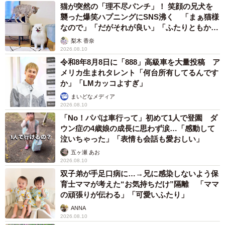
猫が突然の「理不尽パンチ」！ 笑顔の兄犬を
襲った爆笑ハプニングにSNS沸く 「まぁ猫様
なので」「だがそれが良い」「ふたりともかわ
いいね」
梨木 香奈
2026.08.10
令和8年8月8日に「888」高級車を大量投稿 ア
メリカ生まれタレント「何台所有してるんです
か」「LMカッコよすぎ」
まいどなメディア
2026.08.10
「No！パパは車行って」初めて1人で登園 ダ
ウン症の4歳娘の成長に思わず涙…「感動して
泣いちゃった」「表情も会話も愛おしい」
五ヶ瀬 あお
2026.08.10
双子弟が手足口病に…→兄に感染しないよう保
育士ママが考えた“お気持ちだけ”隔離 「ママ
の頑張りが伝わる」「可愛いふたり」
ANNA
2026.08.10