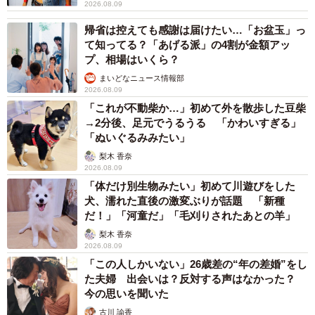
2026.08.09
帰省は控えても感謝は届けたい…「お盆玉」っ
て知ってる？「あげる派」の4割が金額アッ
プ、相場はいくら？
まいどなニュース情報部
2026.08.09
「これが不動柴か…」初めて外を散歩した豆柴
→2分後、足元でうるうる 「かわいすぎる」
「ぬいぐるみみたい」
梨木 香奈
2026.08.09
「体だけ別生物みたい」初めて川遊びをした
犬、濡れた直後の激変ぶりが話題 「新種
だ！」「河童だ」「毛刈りされたあとの羊」
梨木 香奈
2026.08.09
「この人しかいない」26歳差の“年の差婚”をし
た夫婦 出会いは？反対する声はなかった？
今の思いを聞いた
古川 諭香