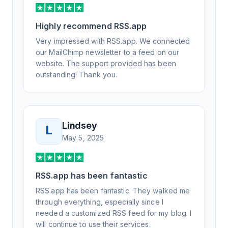
support, all of my release notes are in a way
that my users understand and find value in.
Highly recommend RSS.app
Honestly, it has been an exceptional
experience, and I will be pushing everyone I
Very impressed with RSS.app. We connected
know to RSS.app for their RSS needs.
our MailChimp newsletter to a feed on our
website. The support provided has been
outstanding! Thank you.
Lindsey
L
May 5, 2025
RSS.app has been fantastic
RSS.app has been fantastic. They walked me
through everything, especially since I
needed a customized RSS feed for my blog. I
will continue to use their services.