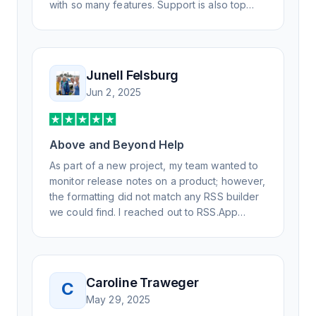
with so many features. Support is also top
notch and responds to your basic and
advanced questions quickly and
professionally. Highly recommend for all your
RSS feed needs. Our trucking news hub
Junell Felsburg
website couldn't work without it. Thank you.
Jun 2, 2025
Above and Beyond Help
As part of a new project, my team wanted to
monitor release notes on a product; however,
the formatting did not match any RSS builder
we could find. I reached out to RSS.App
support, as you never know if you don't ask.
Not only did I speak to someone the same
day, but I spoke to someone who was
knowledgeable, kind, and clearly wanted to
Caroline Traweger
C
understand the issue. It has been a few
May 29, 2025
weeks, but after many revisions and direct