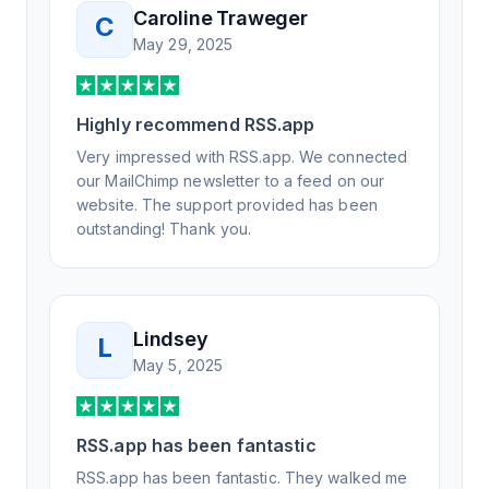
knowledgeable, kind, and clearly wanted to
Caroline Traweger
C
understand the issue. It has been a few
May 29, 2025
weeks, but after many revisions and direct
support, all of my release notes are in a way
that my users understand and find value in.
Highly recommend RSS.app
Honestly, it has been an exceptional
experience, and I will be pushing everyone I
Very impressed with RSS.app. We connected
know to RSS.app for their RSS needs.
our MailChimp newsletter to a feed on our
website. The support provided has been
outstanding! Thank you.
Lindsey
L
May 5, 2025
RSS.app has been fantastic
RSS.app has been fantastic. They walked me