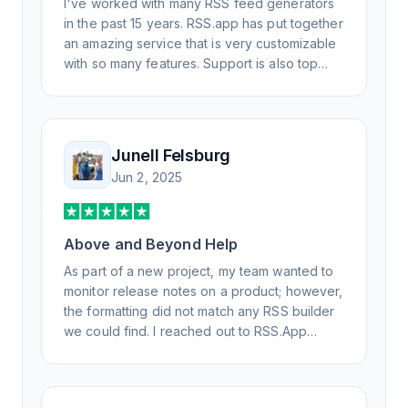
I've worked with many RSS feed generators
in the past 15 years. RSS.app has put together
an amazing service that is very customizable
with so many features. Support is also top
notch and responds to your basic and
advanced questions quickly and
professionally. Highly recommend for all your
RSS feed needs. Our trucking news hub
Junell Felsburg
website couldn't work without it. Thank you.
Jun 2, 2025
Above and Beyond Help
As part of a new project, my team wanted to
monitor release notes on a product; however,
the formatting did not match any RSS builder
we could find. I reached out to RSS.App
support, as you never know if you don't ask.
Not only did I speak to someone the same
day, but I spoke to someone who was