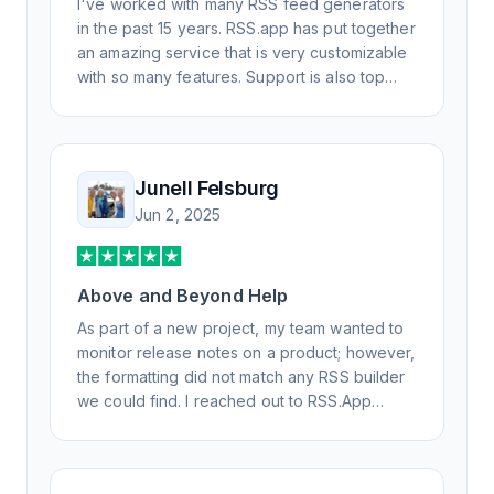
I've worked with many RSS feed generators
in the past 15 years. RSS.app has put together
an amazing service that is very customizable
with so many features. Support is also top
notch and responds to your basic and
advanced questions quickly and
professionally. Highly recommend for all your
RSS feed needs. Our trucking news hub
Junell Felsburg
website couldn't work without it. Thank you.
Jun 2, 2025
Above and Beyond Help
As part of a new project, my team wanted to
monitor release notes on a product; however,
the formatting did not match any RSS builder
we could find. I reached out to RSS.App
support, as you never know if you don't ask.
Not only did I speak to someone the same
day, but I spoke to someone who was