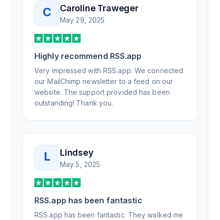
knowledgeable, kind, and clearly wanted to
Caroline Traweger
C
understand the issue. It has been a few
May 29, 2025
weeks, but after many revisions and direct
support, all of my release notes are in a way
that my users understand and find value in.
Highly recommend RSS.app
Honestly, it has been an exceptional
experience, and I will be pushing everyone I
Very impressed with RSS.app. We connected
know to RSS.app for their RSS needs.
our MailChimp newsletter to a feed on our
website. The support provided has been
outstanding! Thank you.
Lindsey
L
May 5, 2025
RSS.app has been fantastic
RSS.app has been fantastic. They walked me