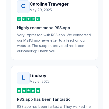
knowledgeable, kind, and clearly wanted to
Caroline Traweger
C
understand the issue. It has been a few
May 29, 2025
weeks, but after many revisions and direct
support, all of my release notes are in a way
that my users understand and find value in.
Highly recommend RSS.app
Honestly, it has been an exceptional
experience, and I will be pushing everyone I
Very impressed with RSS.app. We connected
know to RSS.app for their RSS needs.
our MailChimp newsletter to a feed on our
website. The support provided has been
outstanding! Thank you.
Lindsey
L
May 5, 2025
RSS.app has been fantastic
RSS.app has been fantastic. They walked me