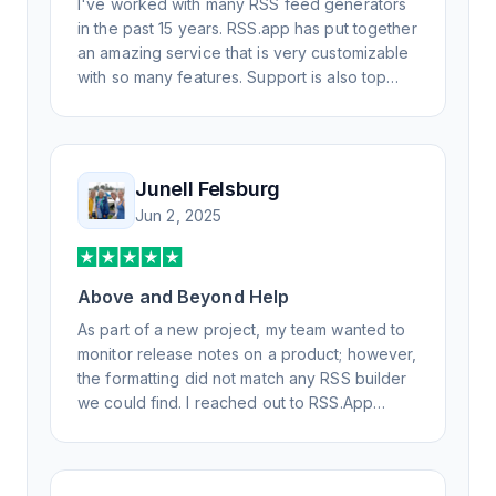
I've worked with many RSS feed generators
in the past 15 years. RSS.app has put together
an amazing service that is very customizable
with so many features. Support is also top
notch and responds to your basic and
advanced questions quickly and
professionally. Highly recommend for all your
RSS feed needs. Our trucking news hub
Junell Felsburg
website couldn't work without it. Thank you.
Jun 2, 2025
Above and Beyond Help
As part of a new project, my team wanted to
monitor release notes on a product; however,
the formatting did not match any RSS builder
we could find. I reached out to RSS.App
support, as you never know if you don't ask.
Not only did I speak to someone the same
day, but I spoke to someone who was