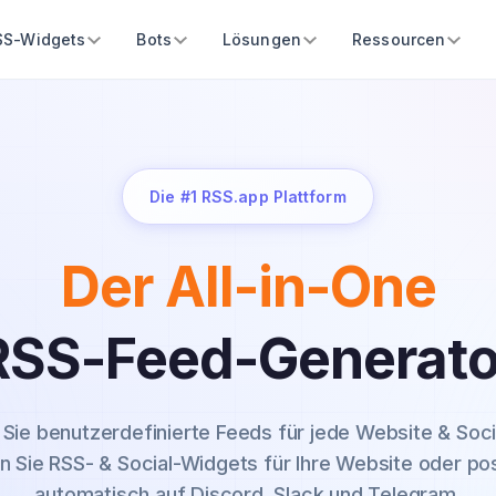
SS-Widgets
Bots
Lösungen
Ressourcen
Die #1 RSS.app Plattform
Der All-in-One
RSS-Feed-Generato
n Sie benutzerdefinierte Feeds für jede Website & Soci
en Sie RSS- & Social-Widgets für Ihre Website oder po
automatisch auf Discord, Slack und Telegram.