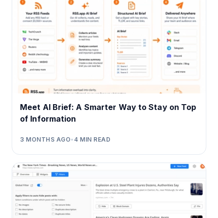
Meet AI Brief: A Smarter Way to Stay on Top
of Information
3 MONTHS AGO
•
4
MIN READ