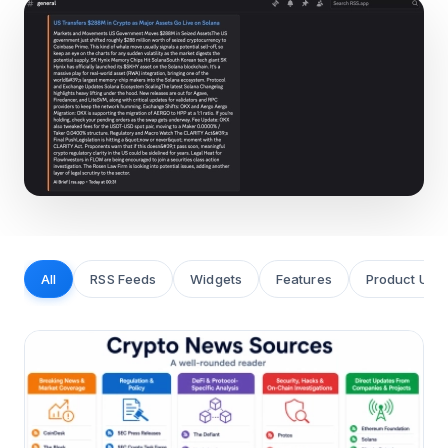
All
RSS Feeds
Widgets
Features
Product Upd