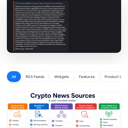
All
RSS Feeds
Widgets
Features
Product Upd