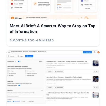
Meet AI Brief: A Smarter Way to Stay on Top
of Information
3 MONTHS AGO
•
4
MIN READ