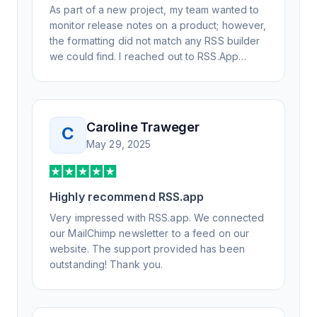
As part of a new project, my team wanted to
monitor release notes on a product; however,
the formatting did not match any RSS builder
we could find. I reached out to RSS.App
support, as you never know if you don't ask.
Not only did I speak to someone the same
day, but I spoke to someone who was
knowledgeable, kind, and clearly wanted to
Caroline Traweger
C
understand the issue. It has been a few
May 29, 2025
weeks, but after many revisions and direct
support, all of my release notes are in a way
that my users understand and find value in.
Highly recommend RSS.app
Honestly, it has been an exceptional
experience, and I will be pushing everyone I
Very impressed with RSS.app. We connected
know to RSS.app for their RSS needs.
our MailChimp newsletter to a feed on our
website. The support provided has been
outstanding! Thank you.