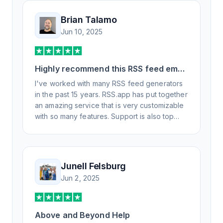
Brian Talamo
Jun 10, 2025
Highly recommend this RSS feed email
/ widget generator service.
I've worked with many RSS feed generators
in the past 15 years. RSS.app has put together
an amazing service that is very customizable
with so many features. Support is also top
notch and responds to your basic and
advanced questions quickly and
professionally. Highly recommend for all your
RSS feed needs. Our trucking news hub
Junell Felsburg
website couldn't work without it. Thank you.
Jun 2, 2025
Above and Beyond Help