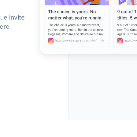
ue invite
iere