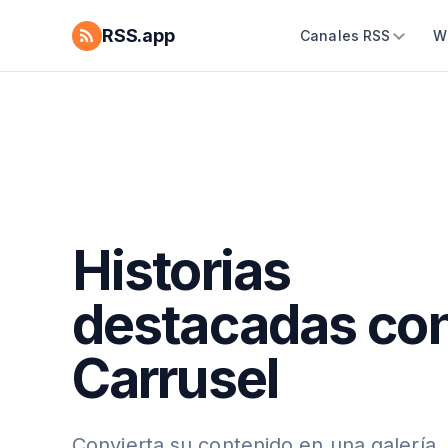
RSS.app
Canales RSS
W
Historias
destacadas co
Carrusel
Convierta su contenido en una galería