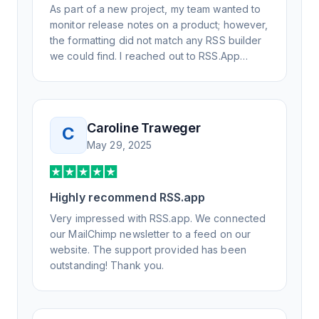
As part of a new project, my team wanted to
monitor release notes on a product; however,
the formatting did not match any RSS builder
we could find. I reached out to RSS.App
support, as you never know if you don't ask.
Not only did I speak to someone the same
day, but I spoke to someone who was
knowledgeable, kind, and clearly wanted to
Caroline Traweger
C
understand the issue. It has been a few
May 29, 2025
weeks, but after many revisions and direct
support, all of my release notes are in a way
that my users understand and find value in.
Highly recommend RSS.app
Honestly, it has been an exceptional
experience, and I will be pushing everyone I
Very impressed with RSS.app. We connected
know to RSS.app for their RSS needs.
our MailChimp newsletter to a feed on our
website. The support provided has been
outstanding! Thank you.