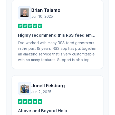
Brian Talamo
Jun 10, 2025
Highly recommend this RSS feed email
/ widget generator service.
I've worked with many RSS feed generators
in the past 15 years. RSS.app has put together
an amazing service that is very customizable
with so many features. Support is also top
notch and responds to your basic and
advanced questions quickly and
professionally. Highly recommend for all your
RSS feed needs. Our trucking news hub
Junell Felsburg
website couldn't work without it. Thank you.
Jun 2, 2025
Above and Beyond Help