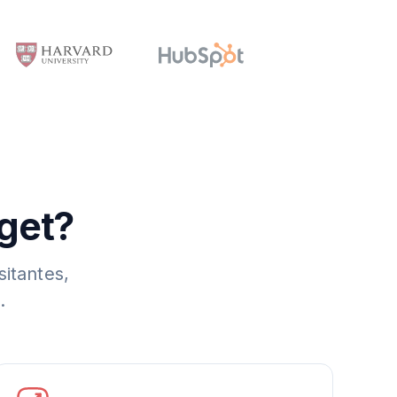
dget?
sitantes,
.