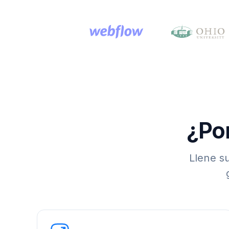
¿Por
Llene su