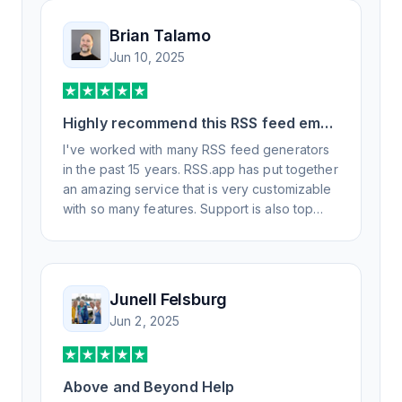
Brian Talamo
Jun 10, 2025
Highly recommend this RSS feed email
/ widget generator service.
I've worked with many RSS feed generators
in the past 15 years. RSS.app has put together
an amazing service that is very customizable
with so many features. Support is also top
notch and responds to your basic and
advanced questions quickly and
professionally. Highly recommend for all your
RSS feed needs. Our trucking news hub
Junell Felsburg
website couldn't work without it. Thank you.
Jun 2, 2025
Above and Beyond Help