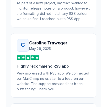
As part of a new project, my team wanted to
monitor release notes on a product; however,
the formatting did not match any RSS builder
we could find. I reached out to RSS.App
support, as you never know if you don't ask.
Not only did I speak to someone the same
day, but I spoke to someone who was
knowledgeable, kind, and clearly wanted to
Caroline Traweger
C
understand the issue. It has been a few
May 29, 2025
weeks, but after many revisions and direct
support, all of my release notes are in a way
that my users understand and find value in.
Highly recommend RSS.app
Honestly, it has been an exceptional
experience, and I will be pushing everyone I
Very impressed with RSS.app. We connected
know to RSS.app for their RSS needs.
our MailChimp newsletter to a feed on our
website. The support provided has been
outstanding! Thank you.