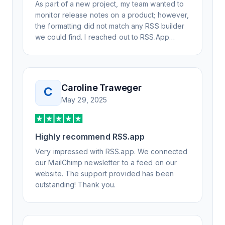
As part of a new project, my team wanted to
monitor release notes on a product; however,
the formatting did not match any RSS builder
we could find. I reached out to RSS.App
support, as you never know if you don't ask.
Not only did I speak to someone the same
day, but I spoke to someone who was
knowledgeable, kind, and clearly wanted to
Caroline Traweger
C
understand the issue. It has been a few
May 29, 2025
weeks, but after many revisions and direct
support, all of my release notes are in a way
that my users understand and find value in.
Highly recommend RSS.app
Honestly, it has been an exceptional
experience, and I will be pushing everyone I
Very impressed with RSS.app. We connected
know to RSS.app for their RSS needs.
our MailChimp newsletter to a feed on our
website. The support provided has been
outstanding! Thank you.