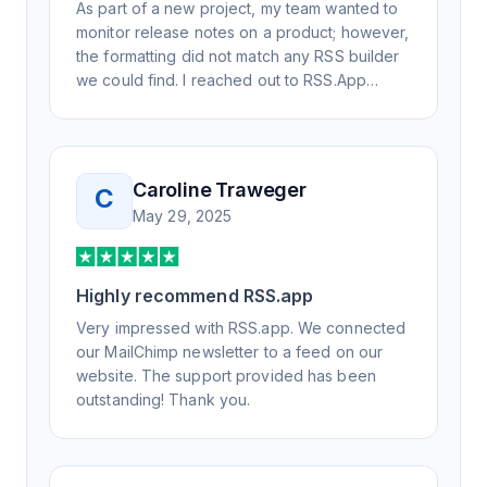
As part of a new project, my team wanted to
monitor release notes on a product; however,
the formatting did not match any RSS builder
we could find. I reached out to RSS.App
support, as you never know if you don't ask.
Not only did I speak to someone the same
day, but I spoke to someone who was
knowledgeable, kind, and clearly wanted to
Caroline Traweger
C
understand the issue. It has been a few
May 29, 2025
weeks, but after many revisions and direct
support, all of my release notes are in a way
that my users understand and find value in.
Highly recommend RSS.app
Honestly, it has been an exceptional
experience, and I will be pushing everyone I
Very impressed with RSS.app. We connected
know to RSS.app for their RSS needs.
our MailChimp newsletter to a feed on our
website. The support provided has been
outstanding! Thank you.