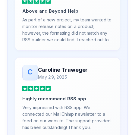
Above and Beyond Help
As part of a new project, my team wanted to
monitor release notes on a product;
however, the formatting did not match any
RSS builder we could find. I reached out to
RSS.App support, as you never know if you
don't ask. Not only did I speak to someone
the same day, but I spoke to someone who
was knowledgeable, kind, and clearly
Caroline Traweger
C
wanted to understand the issue. It has been
May 29, 2025
a few weeks, but after many revisions and
direct support, all of my release notes are in
a way that my users understand and find
Highly recommend RSS.app
value in. Honestly, it has been an
exceptional experience, and I will be
Very impressed with RSS.app. We
pushing everyone I know to RSS.app for
connected our MailChimp newsletter to a
their RSS needs.
feed on our website. The support provided
has been outstanding! Thank you.