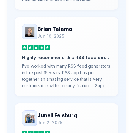
Brian Talamo
Jun 10, 2025
Highly recommend this RSS feed email
/ widget generator service.
I've worked with many RSS feed generators
in the past 15 years. RSS.app has put
together an amazing service that is very
customizable with so many features. Support
is also top notch and responds to your basic
and advanced questions quickly and
professionally. Highly recommend for all
your RSS feed needs. Our trucking news
Junell Felsburg
hub website couldn't work without it. Thank
Jun 2, 2025
you.