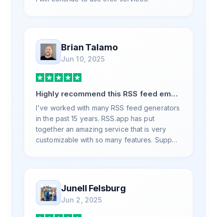
Brian Talamo
Jun 10, 2025
Highly recommend this RSS feed email
/ widget generator service.
I've worked with many RSS feed generators
in the past 15 years. RSS.app has put
together an amazing service that is very
customizable with so many features. Support
is also top notch and responds to your basic
and advanced questions quickly and
professionally. Highly recommend for all
your RSS feed needs. Our trucking news
Junell Felsburg
hub website couldn't work without it. Thank
Jun 2, 2025
you.