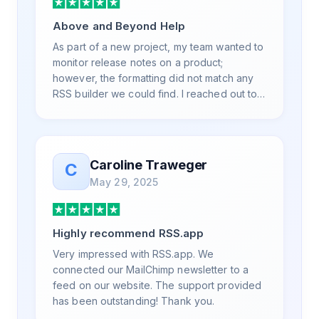
Above and Beyond Help
As part of a new project, my team wanted to
monitor release notes on a product;
however, the formatting did not match any
RSS builder we could find. I reached out to
RSS.App support, as you never know if you
don't ask. Not only did I speak to someone
the same day, but I spoke to someone who
was knowledgeable, kind, and clearly
Caroline Traweger
C
wanted to understand the issue. It has been
May 29, 2025
a few weeks, but after many revisions and
direct support, all of my release notes are in
a way that my users understand and find
Highly recommend RSS.app
value in. Honestly, it has been an
exceptional experience, and I will be
Very impressed with RSS.app. We
pushing everyone I know to RSS.app for
connected our MailChimp newsletter to a
their RSS needs.
feed on our website. The support provided
has been outstanding! Thank you.