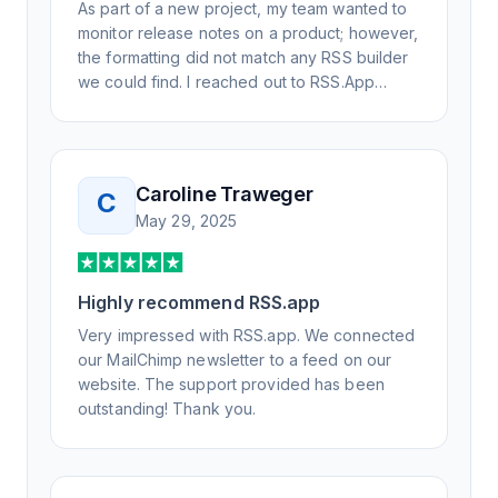
As part of a new project, my team wanted to
monitor release notes on a product; however,
the formatting did not match any RSS builder
we could find. I reached out to RSS.App
support, as you never know if you don't ask.
Not only did I speak to someone the same
day, but I spoke to someone who was
knowledgeable, kind, and clearly wanted to
Caroline Traweger
C
understand the issue. It has been a few
May 29, 2025
weeks, but after many revisions and direct
support, all of my release notes are in a way
that my users understand and find value in.
Highly recommend RSS.app
Honestly, it has been an exceptional
experience, and I will be pushing everyone I
Very impressed with RSS.app. We connected
know to RSS.app for their RSS needs.
our MailChimp newsletter to a feed on our
website. The support provided has been
outstanding! Thank you.