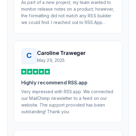
As part of a new project, my team wanted to
monitor release notes on a product; however,
the formatting did not match any RSS builder
we could find. I reached out to RSS.App
support, as you never know if you don't ask.
Not only did I speak to someone the same
day, but I spoke to someone who was
knowledgeable, kind, and clearly wanted to
Caroline Traweger
C
understand the issue. It has been a few
May 29, 2025
weeks, but after many revisions and direct
support, all of my release notes are in a way
that my users understand and find value in.
Highly recommend RSS.app
Honestly, it has been an exceptional
experience, and I will be pushing everyone I
Very impressed with RSS.app. We connected
know to RSS.app for their RSS needs.
our MailChimp newsletter to a feed on our
website. The support provided has been
outstanding! Thank you.