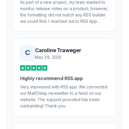
As part of a new project, my team wanted to
monitor release notes on a product; however,
the formatting did not match any RSS builder
we could find. I reached out to RSS.App
support, as you never know if you don't ask.
Not only did I speak to someone the same
day, but I spoke to someone who was
knowledgeable, kind, and clearly wanted to
Caroline Traweger
C
understand the issue. It has been a few
May 29, 2025
weeks, but after many revisions and direct
support, all of my release notes are in a way
that my users understand and find value in.
Highly recommend RSS.app
Honestly, it has been an exceptional
experience, and I will be pushing everyone I
Very impressed with RSS.app. We connected
know to RSS.app for their RSS needs.
our MailChimp newsletter to a feed on our
website. The support provided has been
outstanding! Thank you.