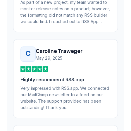
As part of a new project, my team wanted to
monitor release notes on a product; however,
the formatting did not match any RSS builder
we could find. I reached out to RSS.App
support, as you never know if you don't ask.
Not only did I speak to someone the same
day, but I spoke to someone who was
knowledgeable, kind, and clearly wanted to
Caroline Traweger
C
understand the issue. It has been a few
May 29, 2025
weeks, but after many revisions and direct
support, all of my release notes are in a way
that my users understand and find value in.
Highly recommend RSS.app
Honestly, it has been an exceptional
experience, and I will be pushing everyone I
Very impressed with RSS.app. We connected
know to RSS.app for their RSS needs.
our MailChimp newsletter to a feed on our
website. The support provided has been
outstanding! Thank you.