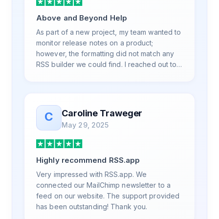
Above and Beyond Help
As part of a new project, my team wanted to
monitor release notes on a product;
however, the formatting did not match any
RSS builder we could find. I reached out to
RSS.App support, as you never know if you
don't ask. Not only did I speak to someone
the same day, but I spoke to someone who
was knowledgeable, kind, and clearly
Caroline Traweger
C
wanted to understand the issue. It has been
May 29, 2025
a few weeks, but after many revisions and
direct support, all of my release notes are in
a way that my users understand and find
Highly recommend RSS.app
value in. Honestly, it has been an
exceptional experience, and I will be
Very impressed with RSS.app. We
pushing everyone I know to RSS.app for
connected our MailChimp newsletter to a
their RSS needs.
feed on our website. The support provided
has been outstanding! Thank you.