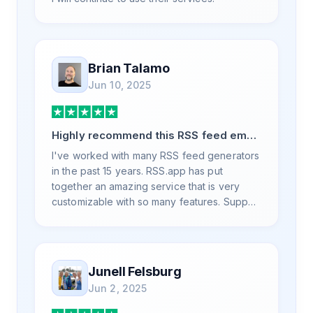
Brian Talamo
Jun 10, 2025
Highly recommend this RSS feed email
/ widget generator service.
I've worked with many RSS feed generators
in the past 15 years. RSS.app has put
together an amazing service that is very
customizable with so many features. Support
is also top notch and responds to your basic
and advanced questions quickly and
professionally. Highly recommend for all
your RSS feed needs. Our trucking news
Junell Felsburg
hub website couldn't work without it. Thank
Jun 2, 2025
you.