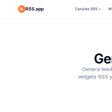
RSS.app
Canales RSS
W
Ge
Genera feeds
widgets RSS y