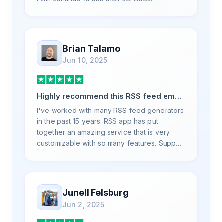
Brian Talamo
Jun 10, 2025
Highly recommend this RSS feed email
/ widget generator service.
I've worked with many RSS feed generators
in the past 15 years. RSS.app has put
together an amazing service that is very
customizable with so many features. Support
is also top notch and responds to your basic
and advanced questions quickly and
professionally. Highly recommend for all
your RSS feed needs. Our trucking news
Junell Felsburg
hub website couldn't work without it. Thank
Jun 2, 2025
you.