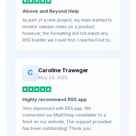
Above and Beyond Help
As part of a new project, my team wanted to
monitor release notes on a product;
however, the formatting did not match any
RSS builder we could find. I reached out to
RSS.App support, as you never know if you
don't ask. Not only did I speak to someone
the same day, but I spoke to someone who
was knowledgeable, kind, and clearly
Caroline Traweger
C
wanted to understand the issue. It has been
May 29, 2025
a few weeks, but after many revisions and
direct support, all of my release notes are in
a way that my users understand and find
Highly recommend RSS.app
value in. Honestly, it has been an
exceptional experience, and I will be
Very impressed with RSS.app. We
pushing everyone I know to RSS.app for
connected our MailChimp newsletter to a
their RSS needs.
feed on our website. The support provided
has been outstanding! Thank you.