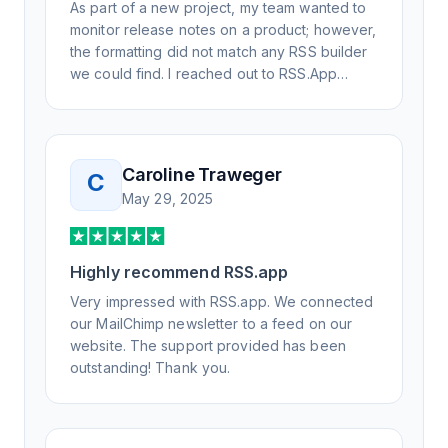
As part of a new project, my team wanted to
monitor release notes on a product; however,
the formatting did not match any RSS builder
we could find. I reached out to RSS.App
support, as you never know if you don't ask.
Not only did I speak to someone the same
day, but I spoke to someone who was
knowledgeable, kind, and clearly wanted to
Caroline Traweger
C
understand the issue. It has been a few
May 29, 2025
weeks, but after many revisions and direct
support, all of my release notes are in a way
that my users understand and find value in.
Highly recommend RSS.app
Honestly, it has been an exceptional
experience, and I will be pushing everyone I
Very impressed with RSS.app. We connected
know to RSS.app for their RSS needs.
our MailChimp newsletter to a feed on our
website. The support provided has been
outstanding! Thank you.