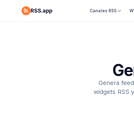
RSS.app
Canales RSS
W
Ge
Genera feeds
widgets RSS y