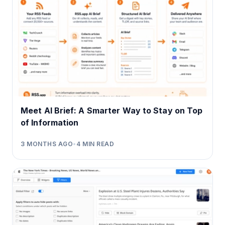
Meet AI Brief: A Smarter Way to Stay on Top
of Information
3 MONTHS AGO
•
4
MIN READ