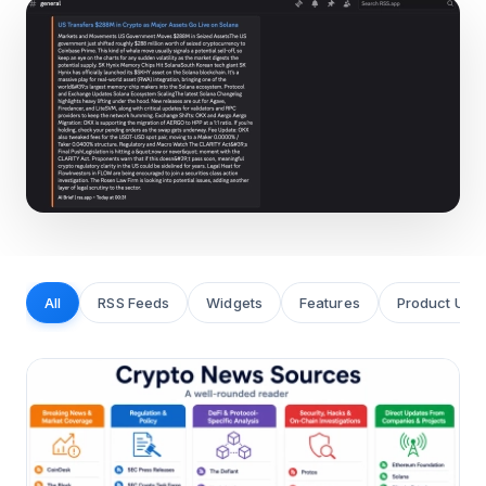
All
RSS Feeds
Widgets
Features
Product Upd