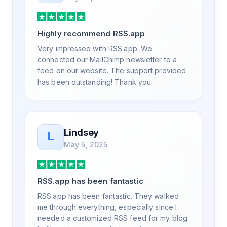
a few weeks, but after many revisions and
direct support, all of my release notes are in
a way that my users understand and find
Highly recommend RSS.app
value in. Honestly, it has been an
exceptional experience, and I will be
Very impressed with RSS.app. We
pushing everyone I know to RSS.app for
connected our MailChimp newsletter to a
their RSS needs.
feed on our website. The support provided
has been outstanding! Thank you.
Lindsey
L
May 5, 2025
RSS.app has been fantastic
RSS.app has been fantastic. They walked
me through everything, especially since I
needed a customized RSS feed for my blog.