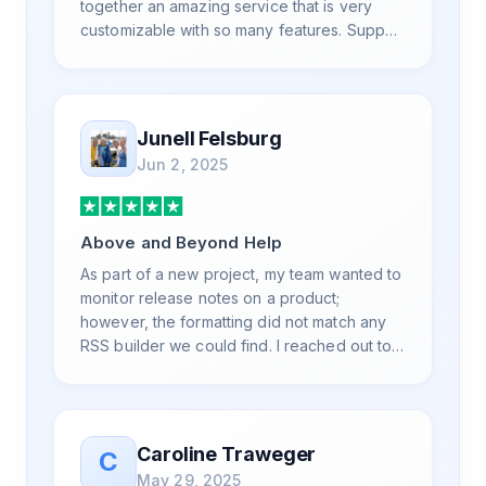
together an amazing service that is very
customizable with so many features. Support
is also top notch and responds to your basic
and advanced questions quickly and
professionally. Highly recommend for all
your RSS feed needs. Our trucking news
Junell Felsburg
hub website couldn't work without it. Thank
Jun 2, 2025
you.
Above and Beyond Help
As part of a new project, my team wanted to
monitor release notes on a product;
however, the formatting did not match any
RSS builder we could find. I reached out to
RSS.App support, as you never know if you
don't ask. Not only did I speak to someone
the same day, but I spoke to someone who
was knowledgeable, kind, and clearly
Caroline Traweger
C
wanted to understand the issue. It has been
May 29, 2025