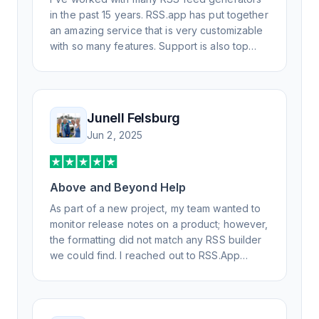
in the past 15 years. RSS.app has put together
an amazing service that is very customizable
with so many features. Support is also top
notch and responds to your basic and
advanced questions quickly and
professionally. Highly recommend for all your
RSS feed needs. Our trucking news hub
Junell Felsburg
website couldn't work without it. Thank you.
Jun 2, 2025
Above and Beyond Help
As part of a new project, my team wanted to
monitor release notes on a product; however,
the formatting did not match any RSS builder
we could find. I reached out to RSS.App
support, as you never know if you don't ask.
Not only did I speak to someone the same
day, but I spoke to someone who was
knowledgeable, kind, and clearly wanted to