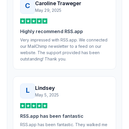
Caroline Traweger
C
understand the issue. It has been a few
May 29, 2025
weeks, but after many revisions and direct
support, all of my release notes are in a way
that my users understand and find value in.
Highly recommend RSS.app
Honestly, it has been an exceptional
experience, and I will be pushing everyone I
Very impressed with RSS.app. We connected
know to RSS.app for their RSS needs.
our MailChimp newsletter to a feed on our
website. The support provided has been
outstanding! Thank you.
Lindsey
L
May 5, 2025
RSS.app has been fantastic
RSS.app has been fantastic. They walked me