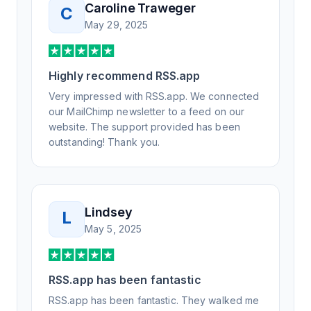
Caroline Traweger
C
understand the issue. It has been a few
May 29, 2025
weeks, but after many revisions and direct
support, all of my release notes are in a way
that my users understand and find value in.
Highly recommend RSS.app
Honestly, it has been an exceptional
experience, and I will be pushing everyone I
Very impressed with RSS.app. We connected
know to RSS.app for their RSS needs.
our MailChimp newsletter to a feed on our
website. The support provided has been
outstanding! Thank you.
Lindsey
L
May 5, 2025
RSS.app has been fantastic
RSS.app has been fantastic. They walked me