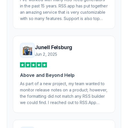
in the past 15 years. RSS.app has put together
an amazing service that is very customizable
with so many features. Support is also top
notch and responds to your basic and
advanced questions quickly and
professionally. Highly recommend for all your
RSS feed needs. Our trucking news hub
Junell Felsburg
website couldn't work without it. Thank you.
Jun 2, 2025
Above and Beyond Help
As part of a new project, my team wanted to
monitor release notes on a product; however,
the formatting did not match any RSS builder
we could find. I reached out to RSS.App
support, as you never know if you don't ask.
Not only did I speak to someone the same
day, but I spoke to someone who was
knowledgeable, kind, and clearly wanted to