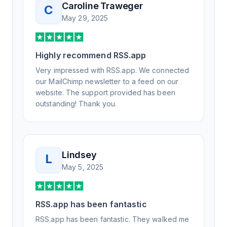
Caroline Traweger
C
understand the issue. It has been a few
May 29, 2025
weeks, but after many revisions and direct
support, all of my release notes are in a way
that my users understand and find value in.
Highly recommend RSS.app
Honestly, it has been an exceptional
experience, and I will be pushing everyone I
Very impressed with RSS.app. We connected
know to RSS.app for their RSS needs.
our MailChimp newsletter to a feed on our
website. The support provided has been
outstanding! Thank you.
Lindsey
L
May 5, 2025
RSS.app has been fantastic
RSS.app has been fantastic. They walked me