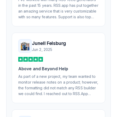
in the past 15 years. RSS.app has put together
an amazing service that is very customizable
with so many features. Support is also top
notch and responds to your basic and
advanced questions quickly and
professionally. Highly recommend for all your
RSS feed needs. Our trucking news hub
Junell Felsburg
website couldn't work without it. Thank you.
Jun 2, 2025
Above and Beyond Help
As part of a new project, my team wanted to
monitor release notes on a product; however,
the formatting did not match any RSS builder
we could find. I reached out to RSS.App
support, as you never know if you don't ask.
Not only did I speak to someone the same
day, but I spoke to someone who was
knowledgeable, kind, and clearly wanted to