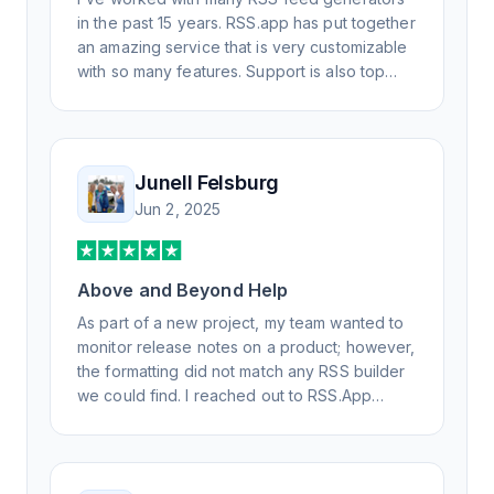
in the past 15 years. RSS.app has put together
an amazing service that is very customizable
with so many features. Support is also top
notch and responds to your basic and
advanced questions quickly and
professionally. Highly recommend for all your
RSS feed needs. Our trucking news hub
Junell Felsburg
website couldn't work without it. Thank you.
Jun 2, 2025
Above and Beyond Help
As part of a new project, my team wanted to
monitor release notes on a product; however,
the formatting did not match any RSS builder
we could find. I reached out to RSS.App
support, as you never know if you don't ask.
Not only did I speak to someone the same
day, but I spoke to someone who was
knowledgeable, kind, and clearly wanted to