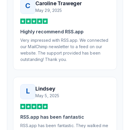
Caroline Traweger
C
understand the issue. It has been a few
May 29, 2025
weeks, but after many revisions and direct
support, all of my release notes are in a way
that my users understand and find value in.
Highly recommend RSS.app
Honestly, it has been an exceptional
experience, and I will be pushing everyone I
Very impressed with RSS.app. We connected
know to RSS.app for their RSS needs.
our MailChimp newsletter to a feed on our
website. The support provided has been
outstanding! Thank you.
Lindsey
L
May 5, 2025
RSS.app has been fantastic
RSS.app has been fantastic. They walked me