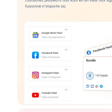
Combinez plusieurs flux RSS en un seul flux agr
fusionné n'importe où.