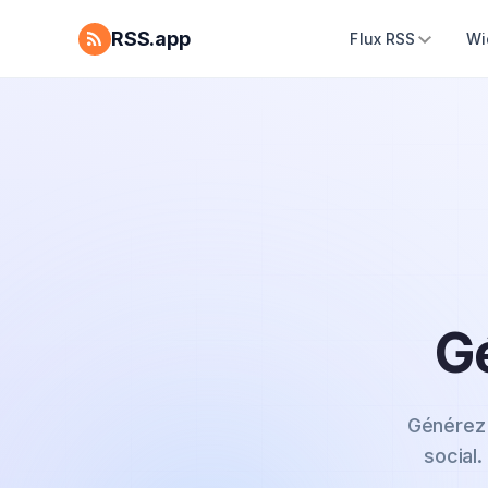
RSS.app
Flux RSS
Wi
G
Générez 
social.