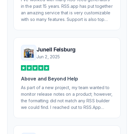
in the past 15 years. RSS.app has put together
an amazing service that is very customizable
with so many features. Support is also top
notch and responds to your basic and
advanced questions quickly and
professionally. Highly recommend for all your
RSS feed needs. Our trucking news hub
Junell Felsburg
website couldn't work without it. Thank you.
Jun 2, 2025
Above and Beyond Help
As part of a new project, my team wanted to
monitor release notes on a product; however,
the formatting did not match any RSS builder
we could find. I reached out to RSS.App
support, as you never know if you don't ask.
Not only did I speak to someone the same
day, but I spoke to someone who was
knowledgeable, kind, and clearly wanted to