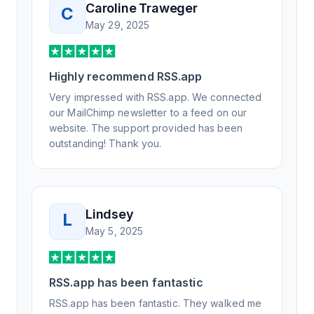
Caroline Traweger
C
understand the issue. It has been a few
May 29, 2025
weeks, but after many revisions and direct
support, all of my release notes are in a way
that my users understand and find value in.
Highly recommend RSS.app
Honestly, it has been an exceptional
experience, and I will be pushing everyone I
Very impressed with RSS.app. We connected
know to RSS.app for their RSS needs.
our MailChimp newsletter to a feed on our
website. The support provided has been
outstanding! Thank you.
Lindsey
L
May 5, 2025
RSS.app has been fantastic
RSS.app has been fantastic. They walked me