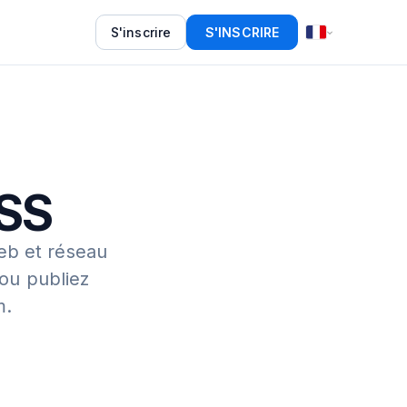
S'inscrire
S'INSCRIRE
RSS
eb et réseau
 ou publiez
m.