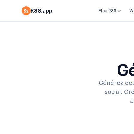
RSS.app
Flux RSS
W
Gé
Générez des
social.
Cré
a