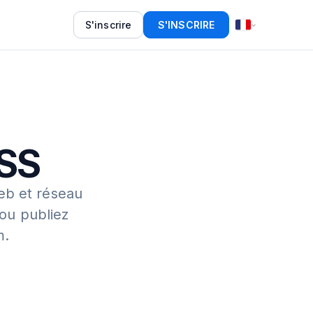
S'inscrire
S'INSCRIRE
RSS
eb et réseau
 ou publiez
m.