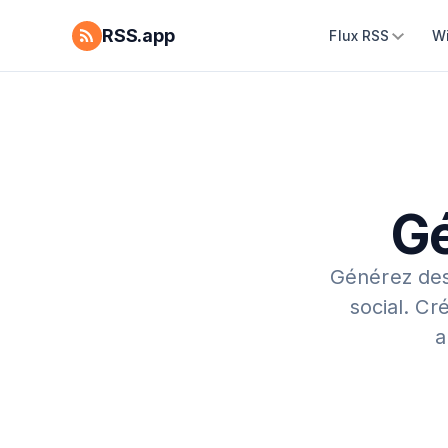
RSS.app
Flux RSS
W
Gé
Générez des
social.
Cré
a